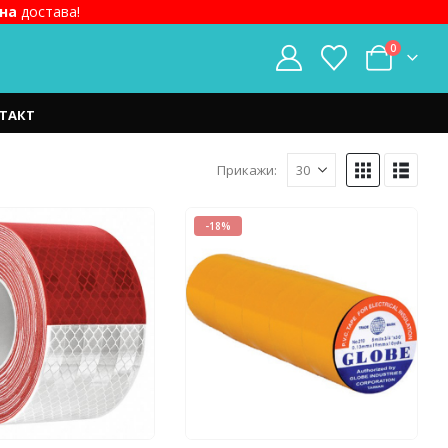
на
достава!
0
ТАКТ
Прикажи:
-18%