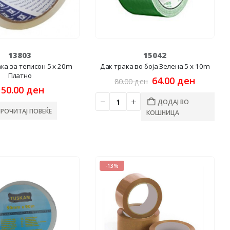
13803
15042
ка за теписон 5 x 20m
Дак трака во боја Зелена 5 x 10m
Платно
Original
Current
64.00
ден
80.00
ден
price
price
150.00
ден
was:
is:
ДОДАЈ ВО
80.00 ден.
64.00 д
ПРОЧИТАЈ ПОВЕЌЕ
КОШНИЦА
-13%