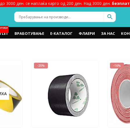
до 3000 ден. се наплаќа карго од 200 ден. Над 3000 ден.
безплат
ИЧКИ
TLET
ВРАБОТУВАЊЕ
Е-КАТАЛОГ
ФЛАЕРИ
ЗА НАС
КОН
-20%
-16%
ИХА