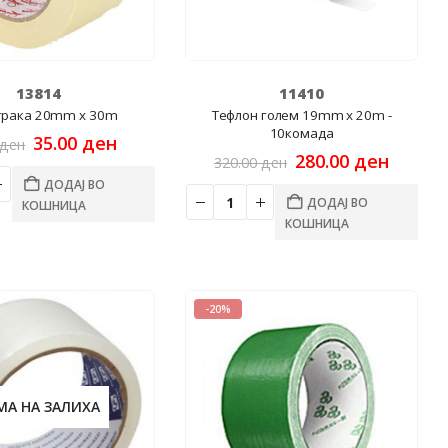
13814
11410
трака 20mm x 30m
Тефлон голем 19mm x 20m -
10комада
Original
Current
35.00
ден
ден
price
price
Original
Curren
280.00
ден
320.00
ден
was:
is:
price
price
ДОДАЈ ВО
44.00 ден.
35.00 ден.
was:
is:
ДОДАЈ ВО
КОШНИЦА
320.00 ден.
280.00
КОШНИЦА
-20%
МА НА ЗАЛИХА