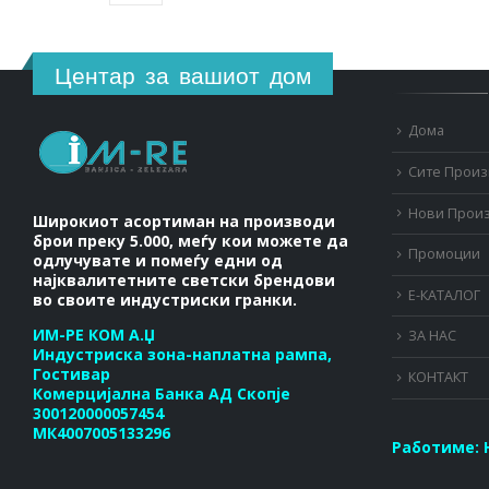
Центар за вашиот дом
Дома
Сите Прои
Нови Прои
Широкиот асортиман на производи
брои преку 5.000, меѓу кои можете да
Промоции
одлучувате и помеѓу едни од
најквалитетните светски брендови
Е-КАТАЛОГ
во своите индустриски гранки.
ИМ-РЕ КОМ А.Џ
ЗА НАС
Индустриска зона-наплатна рампа,
Гостивар
КОНТАКТ
Комерцијална Банка АД Скопје
300120000057454
МК4007005133296
Работиме: