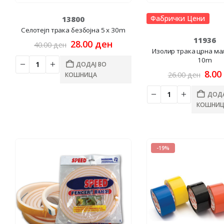
Фабрички Цени
13800
Селотејп трака безбојна 5 x 30m
11936
Original
Current
28.00
ден
40.00
ден
price
price
Изолир трака црна м
was:
is:
10m
ДОДАЈ ВО
40.00 ден.
28.00 ден.
Orig
8.00
26.00
ден
КОШНИЦА
pric
was:
ДОДА
26.0
КОШНИЦ
-19%