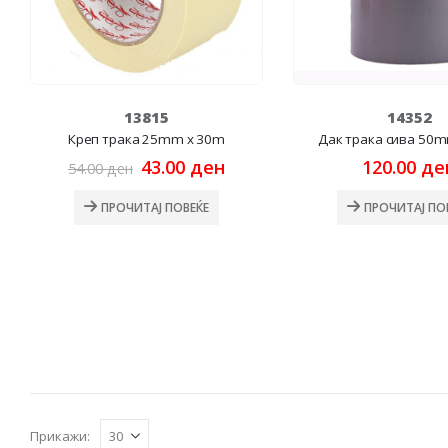
13815
14352
Креп трака 25mm x 30m
Дак трака сива 50
Original
Current
43.00
ден
120.00
де
54.00
ден
price
price
was:
is:
ПРОЧИТАЈ ПОВЕЌЕ
ПРОЧИТАЈ ПО
54.00 ден.
43.00 ден.
Прикажи: