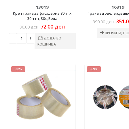
13019
16319
Креп трака за фасадерна 30m x
Трака за овележувањ
30mm, 80c, Бела
Origi
351.
390.00
ден
Original
Current
price
72.00
ден
90.00
ден
price
price
was:
ПРОЧИТАЈ ПО
was:
is:
390.0
ДОДАЈ ВО
90.00 ден.
72.00 ден.
КОШНИЦА
-30%
-69%