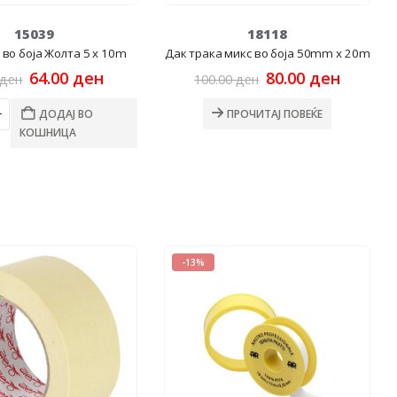
15039
18118
 во боја Жолта 5 x 10m
Дак трака микс во боја 50mm x 20m
Original
Current
Original
Curren
64.00
ден
80.00
ден
ден
100.00
ден
price
price
price
price
was:
is:
was:
is:
ДОДАЈ ВО
ПРОЧИТАЈ ПОВЕЌЕ
80.00 ден.
64.00 ден.
100.00 ден.
80.00 д
КОШНИЦА
-13%