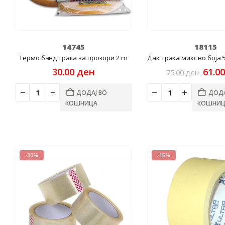
14745
18115
Термо банд трака за прозори 2 m
Дак трака микс во боја
Origi
30.00
ден
61.0
75.00
ден
price
was:
ДОДАЈ ВО
ДОДА
75.00
КОШНИЦА
КОШНИЦ
-30%
-15%