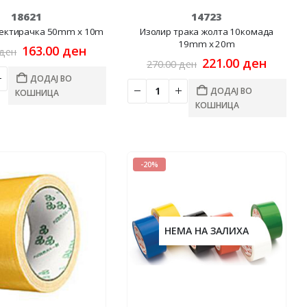
18621
14723
лектирачка 50mm x 10m
Изолир трака жолта 10комада
19mm x 20m
Original
Current
163.00
ден
ден
price
price
Original
Curren
221.00
ден
270.00
ден
was:
is:
price
price
ДОДАЈ ВО
195.00 ден.
163.00 ден.
was:
is:
ДОДАЈ ВО
КОШНИЦА
270.00 ден.
221.00
КОШНИЦА
-20%
НЕМА НА ЗАЛИХА