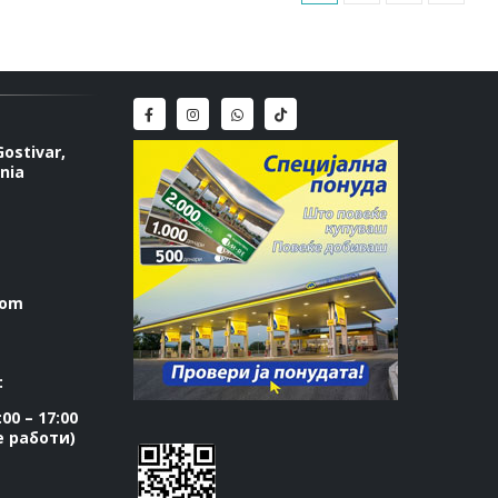
Gostivar,
nia
com
:
00 – 17:00
се работи)