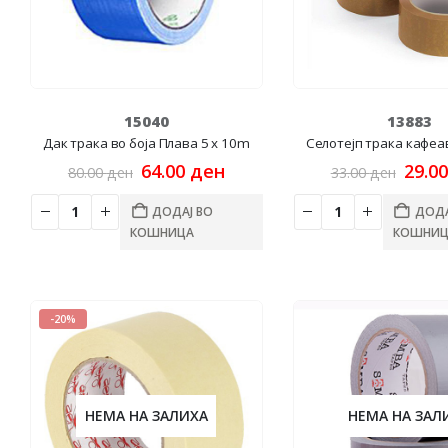
15040
13883
Дак трака во боја Плава 5 x 10m
Селотејп трака кафеа
Original
Current
Origi
64.00
ден
29.0
80.00
ден
33.00
ден
price
price
price
was:
is:
was:
ДОДАЈ ВО
ДОДА
80.00 ден.
64.00 ден.
33.00
КОШНИЦА
КОШНИЦ
-20%
НЕМА НА ЗАЛИХА
НЕМА НА ЗАЛ