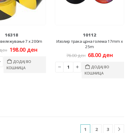
16318
10112
овележување 7 x 200m
Изолир трака црна голема 17mm x
25m
Original
Current
198.00
ден
ден
price
price
Original
Current
68.00
ден
76.00
ден
was:
is:
price
price
ДОДАЈ ВО
225.00 ден.
198.00 ден.
was:
is:
ДОДАЈ ВО
КОШНИЦА
76.00 ден.
68.00 д
КОШНИЦА
1
2
3