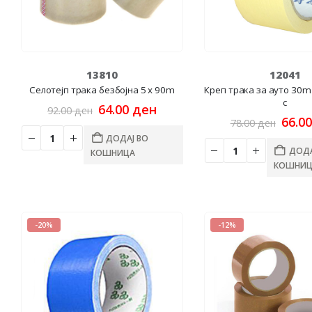
13810
12041
Селотејп трака безбојна 5 x 90m
Креп трака за ауто 30m
c
Original
Current
64.00
ден
92.00
ден
price
price
Origi
66.0
78.00
ден
was:
is:
price
ДОДАЈ ВО
92.00 ден.
64.00 ден.
was:
ДОДА
КОШНИЦА
78.00
КОШНИЦ
-20%
-12%