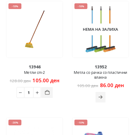
-18%
-18%
НЕМА НА ЗАЛИХА
13946
13952
Метли cm-2
Метла со рачка со пластични
влакна
Original
Current
105.00
ден
128.00
ден
price
price
Original
Curr
86.00
ден
105.00
ден
was:
is:
price
pric
128.00 ден.
105.00 ден.
was:
is:
105.00 ден.
86.0
-30%
-10%