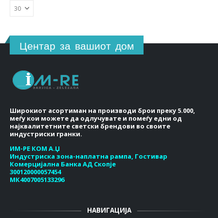
Центар за вашиот дом
Широкиот асортиман на производи брои преку 5.000,
меѓу кои можете да одлучувате и помеѓу едни од
најквалитетните светски брендови во своите
индустриски гранки.
ИМ-РЕ КОМ А.Џ
Индустриска зона-наплатна рампа, Гостивар
Комерцијална Банка АД Скопје
300120000057454
МК4007005133296
НАВИГАЦИЈА