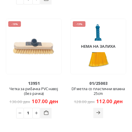
170.00 ден.
136.00 ден.
-18%
-13%
НЕМА НА ЗАЛИХА
13951
01/25003
Четка за рибачка PVC навој
DF метла со пластични влакна
(без рачка)
25cm
Original
Current
Original
Cur
107.00
ден
112.00
ден
130.00
ден
128.00
ден
price
price
price
pric
was:
is:
was:
is:
130.00 ден.
107.00 ден.
128.00 ден.
112