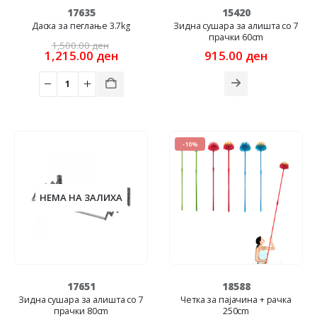
17635
15420
Даска за пеглање 3.7kg
Зидна сушара за алишта со 7
прачки 60cm
Original
1,500.00
ден
price
Current
1,215.00
ден
915.00
ден
was:
price
1,500.00 ден.
is:
1,215.00 ден.
-10%
НЕМА НА ЗАЛИХА
17651
18588
Зидна сушара за алишта со 7
Четка за пајачина + рачка
прачки 80cm
250cm