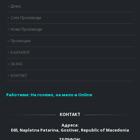
Дома
Сите Производи
Нови Производи
Промоции
Е-КАТАЛОГ
ЗА НАС
КОНТАКТ
Работиме:
На големо, на мало и Online
КОНТАКТ
Адреса:
E65, Naplatna Patarina, Gostivar, Republic of Macedonia
ТЕЛЕФОН: