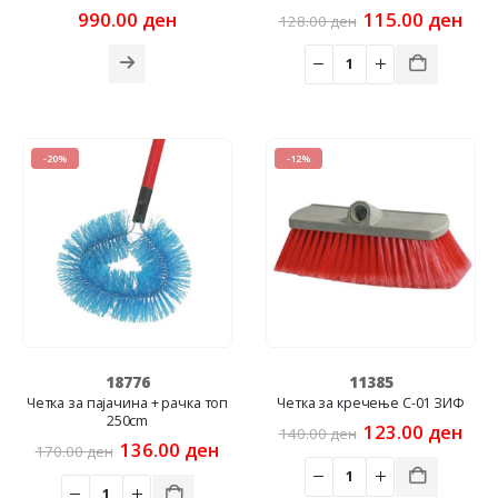
Original
Cur
990.00
ден
115.00
ден
128.00
ден
price
pric
was:
is:
128.00 ден.
115
-20%
-12%
18776
11385
Четка за пајачина + рачка топ
Четка за кречење C-01 ЗИФ
250cm
Original
Cur
123.00
ден
140.00
ден
Original
Current
price
pric
136.00
ден
170.00
ден
price
price
was:
is:
was:
is:
140.00 ден.
123