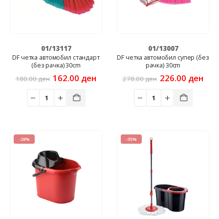
01/13117
01/13007
DF четка автомобил стандарт
DF четка автомобил супер (без
(без рачка) 30cm
рачка) 30cm
Original
Current
Original
Cur
162.00
ден
226.00
ден
180.00
ден
278.00
ден
price
price
price
pric
was:
is:
was:
is:
180.00 ден.
162.00 ден.
278.00 ден.
226
-28%
-35%