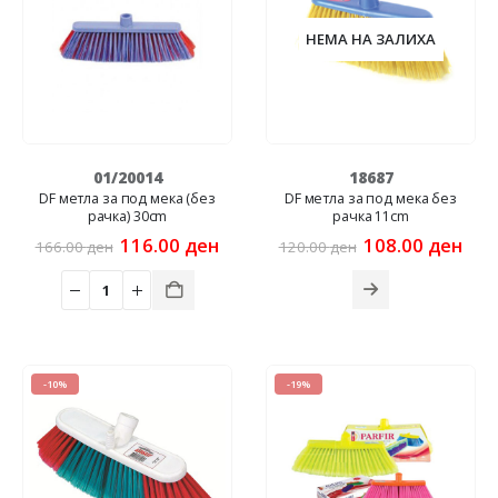
НЕМА НА ЗАЛИХА
01/20014
18687
DF метла за под мека (без
DF метла за под мека без
рачка) 30cm
рачка 11cm
Original
Current
Original
Cur
116.00
ден
108.00
ден
166.00
ден
120.00
ден
price
price
price
pric
was:
is:
was:
is:
166.00 ден.
116.00 ден.
120.00 ден.
108
-10%
-19%