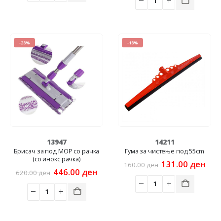
218.00 ден.
179
-28%
-18%
13947
14211
Брисач за под MOP со рачка
Гума за чистење под 55cm
(со инокс рачка)
Original
Cur
131.00
ден
160.00
ден
Original
Current
price
pric
446.00
ден
620.00
ден
price
price
was:
is:
was:
is:
160.00 ден.
131
620.00 ден.
446.00 ден.