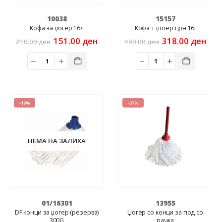
10038
15157
Кофа за џогер 16л
Кофа + џогер црн 16l
Original
Current
Original
Cur
151.00
ден
318.00
ден
210.00
ден
490.00
ден
price
price
price
pric
was:
is:
was:
is:
210.00 ден.
151.00 ден.
490.00 ден.
318
-19%
-37%
НЕМА НА ЗАЛИХА
01/16301
13955
DF конци за џогер (резерва)
Џогер со конци за под со
300G
рачка