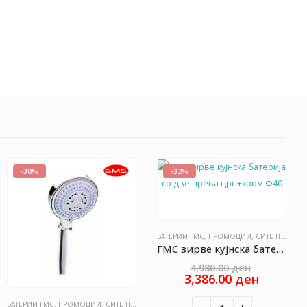
-30%
-32%
БАТЕРИИ ГМС
,
ПРОМОЦИИ
,
СИТЕ ПРОИЗВОДИ
ГМС зирве кујнска батерија со две црева црн+кром Ф40
Original
4,980.00
ден
price
Current
3,386.00
ден
was:
price
4,980.00 
is:
БАТЕРИИ ГМС
,
ПРОМОЦИИ
,
СИТЕ ПРОИЗВОДИ