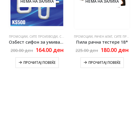
НЕМА НА ЗАЛИХА
НЕМА НА ЗАЛИХА
ПРОМОЦИИ
,
СИТЕ ПРОИЗВОДИ
,
СИТЕ ПРОИЗВОДИ
,
СИФОНИ ОЗБЕСТ
ПРОМОЦИИ
,
РАЧЕН АЛАТ
,
СИТЕ ПРОИЗВОДИ
Озбест сифон за умивалник 1 класа 6/4 Ф40 80-150cm
Пила рачна тестере 18*
Current
Original
Current
Original
C
164.00
ден
180.00
ден
200.00
ден
225.00
ден
price
price
price
price
p
s:
was:
is:
was:
is
ПРОЧИТАЈ ПОВЕЌЕ
ПРОЧИТАЈ ПОВЕЌЕ
332.00 ден.
200.00 ден.
164.00 ден.
225.00 ден.
1