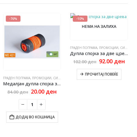
-76%
-10%
НЕМА НА ЗАЛИХА
ГРАДЕН ПОГРАМА
,
ПРОМОЦИИ
,
СИТЕ ПРОИЗВОДИ
Дупла спојка за две црева црно црвена 1C-1C
Original
Curr
92.00
ден
102.00
ден
price
pric
was:
is:
ПРОЧИТАЈ ПОВЕЌЕ
102.00 ден.
92.0
ГРАДЕН ПОГРАМА
,
ПРОМОЦИИ
,
СИТЕ ПРОИЗВОДИ
Медалјан дупла спојка за две црева 3/4 – 3/4
rrent
Original
Current
20.00
ден
84.00
ден
ce
price
price
was:
is:
6.00 ден.
84.00 ден.
20.00 ден.
ДОДАЈ ВО КОШНИЦА