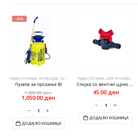
-25%
ГРАДЕН ПОГРАМА
,
ПРОМОЦИИ
,
СИТЕ ПРОИЗВОДИ
ГРАДЕН ПОГРАМА
,
СИТЕ ПРОИЗВОДИ
Пумпа за прскање 8l
Спојка со вентил црно црвен Ф25 x 25
nal
Original
45.00
ден
1,400.00
ден
ent
price
Current
1,050.00
ден
e
was:
price
.00 ден.
1,400.00 ден.
is:
3.00 ден.
1,050.00 ден.
ДОДАЈ ВО КОШНИЦА
ДОДАЈ ВО КОШНИЦА