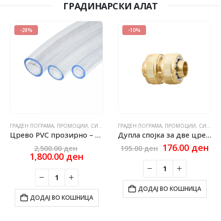
ГРАДИНАРСКИ АЛАТ
-28%
-10%
ГРАДЕН ПОГРАМА
,
ПРОМОЦИИ
,
СИТЕ ПРОИЗВОДИ
ГРАДЕН ПОГРАМА
,
ПРОМОЦИИ
,
СИТЕ ПРОИЗВОДИ
Црево PVC прозирно – кристал MKD 1/2 50m
Дупла спојка за две црева месинг 1/2-1/2
Original
Original
Cu
176.00
ден
2,500.00
ден
195.00
ден
price
Current
price
pri
1,800.00
ден
was:
price
was:
is:
2,500.00 ден.
is:
195.00 ден.
17
1,800.00 ден.
ДОДАЈ ВО КОШНИЦА
ДОДАЈ ВО КОШНИЦА