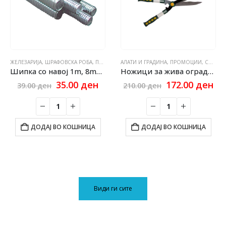
ЖЕЛЕЗАРИЈА, ШРАФОВСКА РОБА
,
ПРОМОЦИИ
АЛАТИ И ГРАДИНА
,
СИТЕ ПРОИЗВОДИ
,
ПРОМОЦИИ
,
СИТЕ ПРОИЗВОДИ
Шипка со навој 1m, 8mm enomak
Ножици за жива ограда обични зелени
urrent
Original
Current
Original
Cu
35.00
ден
172.00
ден
39.00
ден
210.00
ден
rice
price
price
price
pri
:
was:
is:
was:
is:
80.00 ден.
39.00 ден.
35.00 ден.
210.00 ден.
17
ДОДАЈ ВО КОШНИЦА
ДОДАЈ ВО КОШНИЦА
Види ги сите