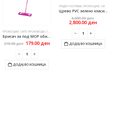
ГРАДЕН ПОГРАМА
,
ПРОМОЦИИ
,
СИТЕ ПРОИЗВОДИ
Црево PVC зелено класик 3/4 MKD Ф19 12 kg 50m
Original
4,000.00
ден
price
Current
2,800.00
ден
was:
price
4,000.00 
is:
ПРОМОЦИИ
,
СИТЕ ПРОИЗВОДИ
,
СРЕДСВА ЗА ХИГИЕНА
2,800.00
Брисач за под MOP обична со рачка
rrent
Original
Current
179.00
ден
218.00
ден
ДОДАЈ ВО КОШНИЦА
ce
price
price
was:
is:
2.00 ден.
218.00 ден.
179.00 ден.
ДОДАЈ ВО КОШНИЦА