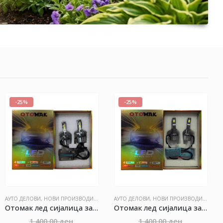
-25%
-25%
ВОДИ
МОЦИИ
АУТО ДЕЛОВИ
,
СИТЕ ПРОИЗВОДИ
,
НОВИ ПРОИЗВОДИ
,
ПРОМОЦИИ
АУТО ДЕЛОВИ
,
СИТЕ ПРОИЗВОДИ
,
НОВИ ПРОИЗВОДИ
,
ПРОМ
Отомак лед сијалица за магленка H11 5000W 2ком.
Отомак лед сијалица за магленка 9006 5000W 2ком.
rrent
Original
Original
1,400.00
ден
1,400.00
ден