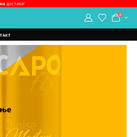
на
достава!
0
ТАКТ