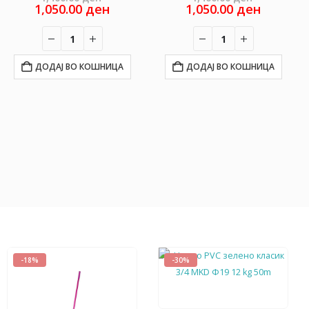
ce
price
Current
price
Current
1,050.00
ден
1,050.00
ден
was:
price
was:
price
2.00 ден.
1,400.00 ден.
is:
1,400.00 
is:
1,050.00 ден.
1,050.00
ДОДАЈ ВО КОШНИЦА
ДОДАЈ ВО КОШНИЦА
-18%
-30%