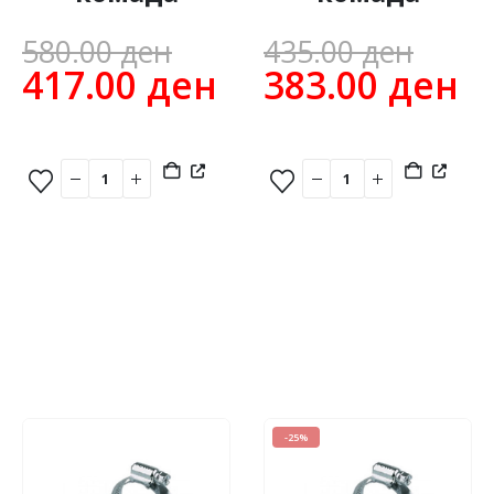
Original
Orig
580.00
ден
435.00
ден
price
Current
pric
C
417.00
ден
383.00
ден
was:
price
was
pr
580.00 ден.
is:
435.
is
417.00 ден.
3
-25%