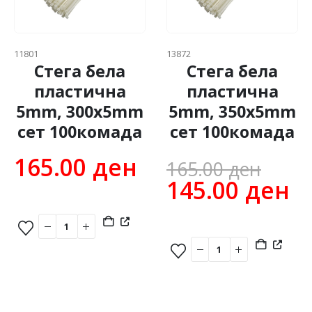
11801
13872
Стега бела
Стега бела
пластична
пластична
5mm, 300x5mm
5mm, 350x5mm
сет 100комада
сет 100комада
Orig
165.00
ден
165.00
ден
pric
C
145.00
ден
was
pr
165.
is
1