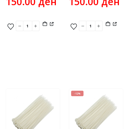
150.00
ден
150.00
ден
-12%