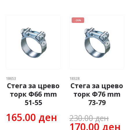
-26%
18653
18328
Стега за црево
Стега за црево
торк Ф66 mm
торк Ф76 mm
51-55
73-79
Orig
165.00
ден
230.00
ден
pric
C
170.00
ден