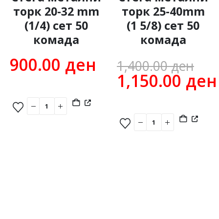
торк 20-32 mm
торк 25-40mm
(1/4) сет 50
(1 5/8) сет 50
комада
комада
Or
900.00
ден
1,400.00
ден
pr
1,150.00
ден
Current
wa
price
1,
is:
1,150.00 ден