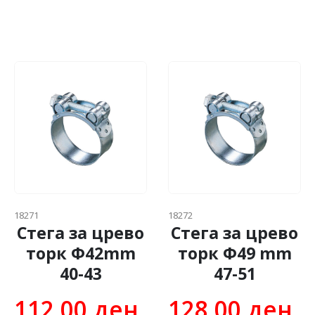
18271
18272
Стега за црево
Стега за црево
торк Ф42mm
торк Ф49 mm
40-43
47-51
112.00
ден
128.00
ден