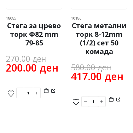
18085
10186
Стега за црево
Стега метални
торк Ф82 mm
торк 8-12mm
79-85
(1/2) сет 50
комада
Original
270.00
ден
Orig
price
Current
200.00
ден
580.00
ден
pric
C
417.00
ден
was:
price
was
pr
270.00 ден.
is:
580.
is
200.00 ден.
4