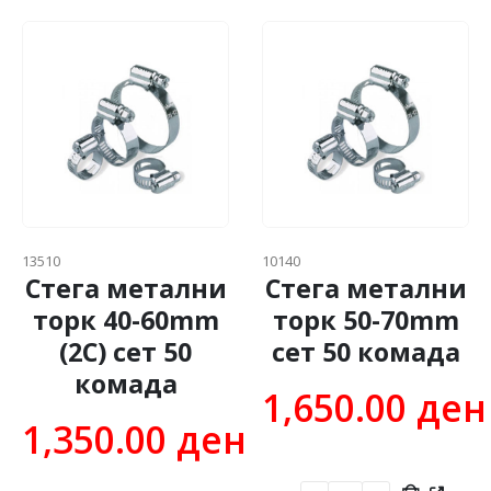
13510
10140
Стега метални
Стега метални
торк 40-60mm
торк 50-70mm
(2C) сет 50
сет 50 комадa
комадa
1,650.00
ден
1,350.00
ден