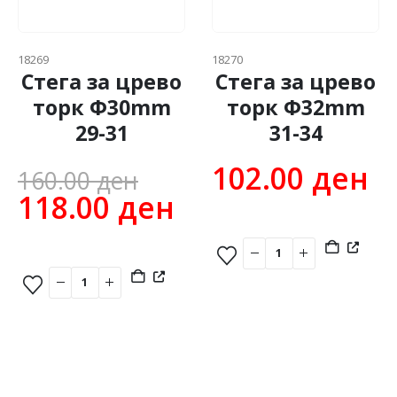
18269
18270
Стега за црево
Стега за црево
торк Ф30mm
торк Ф32mm
29-31
31-34
Original
102.00
ден
160.00
ден
price
Current
118.00
ден
was:
price
160.00 ден.
is:
118.00 ден.