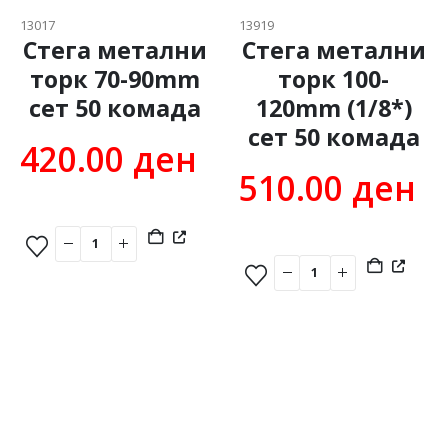
13017
13919
Стега метални
Стега метални
торк 70-90mm
торк 100-
сет 50 комадa
120mm (1/8*)
сет 50 комадa
420.00
ден
510.00
ден