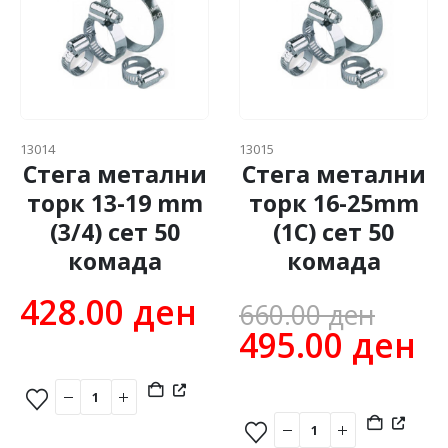
13014
13015
Стега метални
Стега метални
торк 13-19 mm
торк 16-25mm
(3/4) сет 50
(1C) сет 50
комада
комада
Orig
428.00
ден
660.00
ден
pric
C
495.00
ден
was
pr
660.
is
4