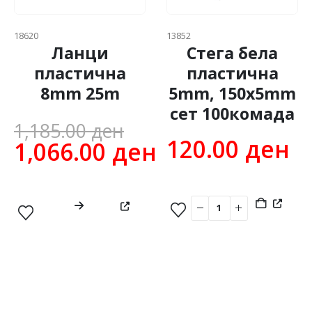
18620
13852
Ланци
Стега бела
пластична
пластична
8mm 25m
5mm, 150x5mm
сет 100комада
Original
1,185.00
ден
120.00
ден
price
1,066.00
ден
Current
was:
price
1,185.00 ден.
is:
1,066.00 ден.