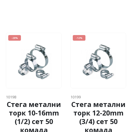
-28%
-12%
10198
10199
Стега метални
Стега метални
торк 10-16mm
торк 12-20mm
(1/2) сет 50
(3/4) сет 50
комада
комада