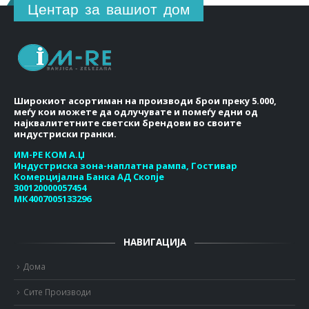
Центар за вашиот дом
Широкиот асортиман на производи брои преку 5.000,
меѓу кои можете да одлучувате и помеѓу едни од
најквалитетните светски брендови во своите
индустриски гранки.
ИМ-РЕ КОМ А.Џ
Индустриска зона-наплатна рампа, Гостивар
Комерцијална Банка АД Скопје
300120000057454
МК4007005133296
НАВИГАЦИЈА
Дома
Сите Производи