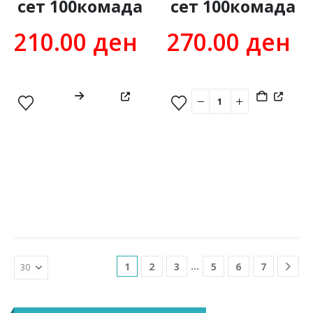
сет 100комада
сет 100комада
210.00
ден
270.00
ден
…
1
2
3
5
6
7