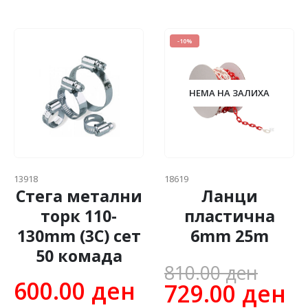
-10%
НЕМА НА ЗАЛИХА
13918
18619
Стега метални
Ланци
торк 110-
пластична
130mm (3C) сет
6mm 25m
50 комадa
Orig
810.00
ден
600.00
ден
pric
C
729.00
ден