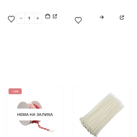
was
pr
810.
is
7
-10%
НЕМА НА ЗАЛИХА