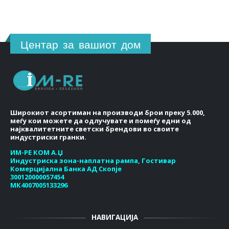
Центар за вашиот дом
Широкиот асортиман на производи брои преку 5.000,
меѓу кои можете да одлучувате и помеѓу едни од
најквалитетните светски брендови во своите
индустриски гранки.
ИМ-РЕ КОМ А.Џ
Индустриска зона-наплатна рампа, Гостивар
Комерцијална Банка АД Скопје
300120000057454
МК4007005133296
НАВИГАЦИЈА