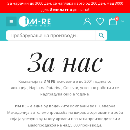
За нарачки до 3000 ден. се наплаќа карго од 200 ден. Над 3000
ден.
безплатна
достава!
0
За нас
Компанијата
ИМ РЕ
основана е во 2004 година со
локација, Naplatna Patarina, Gostivar, успешно работи и се
надградува секоја година.
ИМ РЕ
– е една од водечките компании во Р. Северна
Македонија за големопродажба на широк асортиман на роба
која ја увезува од многу држави-познати производители и
малопродажба на над 5,000 производи.