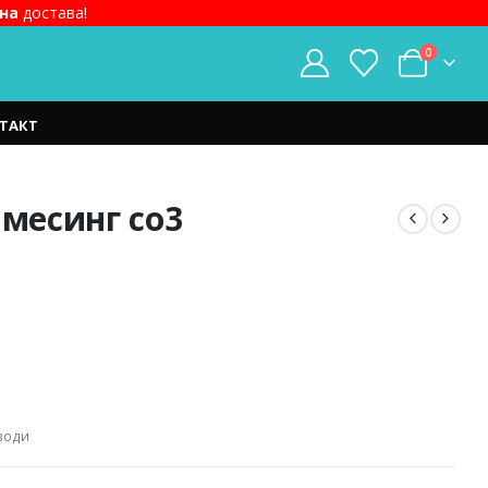
на
достава!
0
ТАКТ
 месинг со3
t
ден.
води