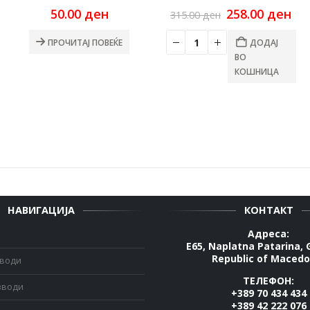
urrent
Original
Cu
50.00
ден
258.00
ден
315.00
ден
ice
price
pri
:
was:
is:
ПРОЧИТАЈ ПОВЕЌЕ
ДОДАЈ
2.00 ден.
315.00 ден.
258
ВО
КОШНИЦА
НАВИГАЦИЈА
КОНТАКТ
Адреса:
E65, Naplatna Patarina, 
Republic of Macedo
зводи
ТЕЛЕФОН:
зводи
+389 70 434 434
+389 42 222 076