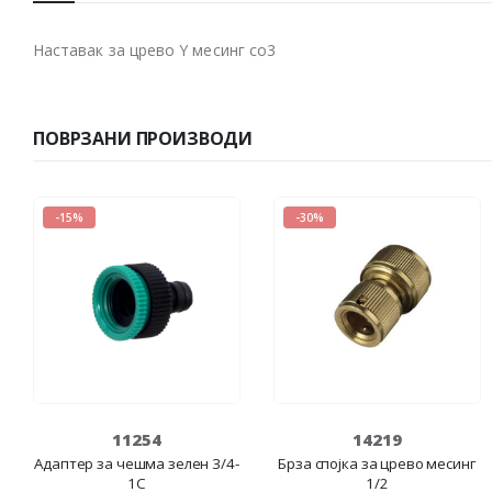
Наставак за црево Y месинг со3
ПОВРЗАНИ ПРОИЗВОДИ
-15%
-30%
11254
14219
Адаптер за чешма зелен 3/4-
Брза спојка за црево месинг
1C
1/2