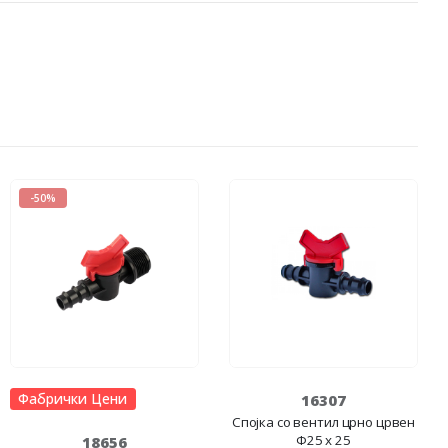
-50%
Фабрички Цени
16307
Спојка со вентил црно црвен
Ф25 x 25
18656