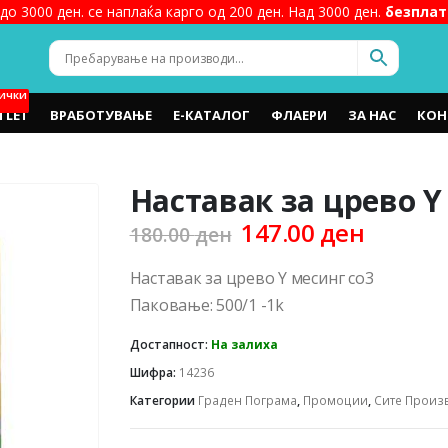
до 3000 ден. се наплаќа карго од 200 ден. Над 3000 ден.
безплат
ИЧКИ
TLET
ВРАБОТУВАЊЕ
Е-КАТАЛОГ
ФЛАЕРИ
ЗА НАС
КОН
Наставак за црево Y
Original
Curren
147.00
ден
180.00
ден
price
price
was:
is:
Наставак за црево Y месинг со3
180.00 ден.
147.00 
Паковање: 500/1 -1k
Достапност:
На залиха
Шифра:
14236
Категории
Граден Пограма
,
Промоции
,
Сите Произ