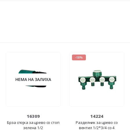
-18%
НЕМА НА ЗАЛИХА
16309
14224
Брза спојка за црево со стоп
Разделник за црево со
зелена 1/2
вентил 1/2*3/4 со 4