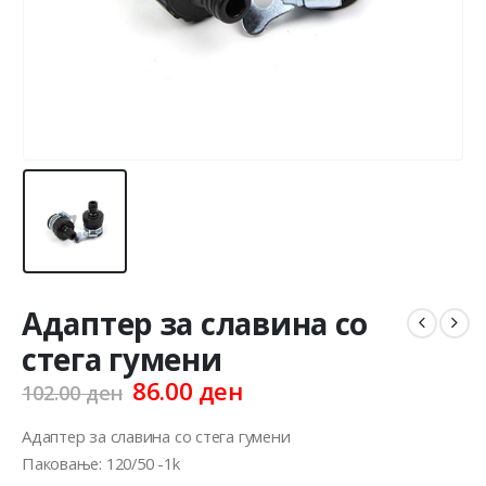
Адаптер за славина со
стега гумени
Original
Current
86.00
ден
102.00
ден
price
price
was:
is:
Адаптер за славина со стега гумени
102.00 ден.
86.00 ден.
Паковање: 120/50 -1k