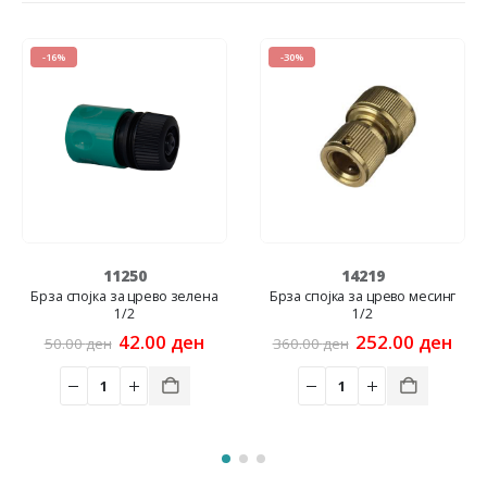
-16%
-30%
11250
14219
Брза спојка за црево зелена
Брза спојка за црево месинг
1/2
1/2
rent
Original
Current
Original
Cur
42.00
ден
252.00
ден
50.00
ден
360.00
ден
ce
price
price
price
pric
was:
is:
was:
is:
00 ден.
50.00 ден.
42.00 ден.
360.00 ден.
252