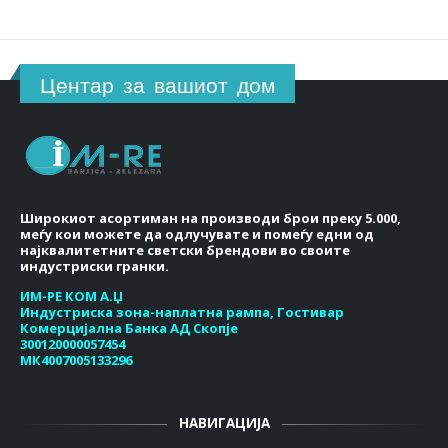
Центар за вашиот дом
Широкиот асортиман на производи брои преку 5.000,
меѓу кои можете да одлучувате и помеѓу едни од
најквалитетните светски брендови во своите
индустриски гранки.
ИМ-РЕ КОМ А.Џ
Индустриска зона-наплатна рампа, Гостивар
Комерцијална Банка АД Скопје
300120000057454
МК4007005133296
НАВИГАЦИЈА