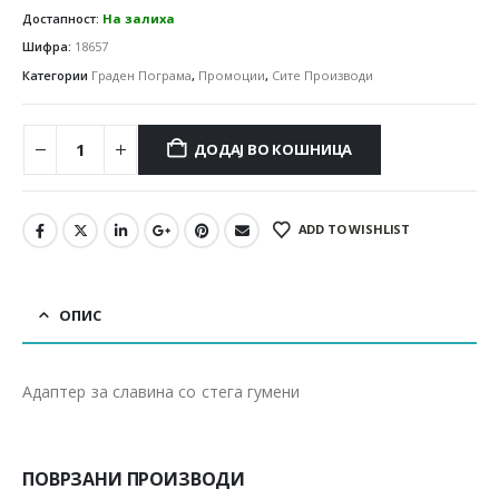
Достапност:
На залиха
Шифра:
18657
Категории
Граден Пограма
,
Промоции
,
Сите Производи
ДОДАЈ ВО КОШНИЦА
ADD TO WISHLIST
ОПИС
Адаптер за славина со стега гумени
ПОВРЗАНИ ПРОИЗВОДИ