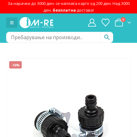
За нарачки до 3000 ден. се наплаќа карго од 200 ден. Над 3000
ден.
безплатна
достава!
0
-16%