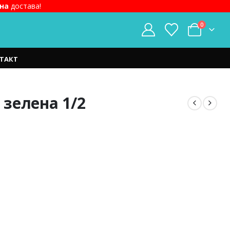
на
достава!
0
ТАКТ
 зелена 1/2
.