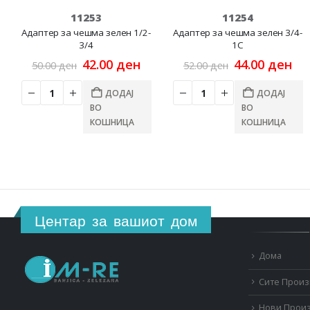
11253
11254
Адаптер за чешма зелен 1/2-
Адаптер за чешма зелен 3/4-
3/4
1C
Original
Current
Original
Cu
42.00
ден
44.00
ден
50.00
ден
52.00
ден
price
price
price
pri
was:
is:
was:
is:
ДОДАЈ
ДОДАЈ
50.00 ден.
42.00 ден.
52.00 ден.
44.
ВО
ВО
КОШНИЦА
КОШНИЦА
Центар за вашиот дом
Дома
Сите Прои
Нови Прои