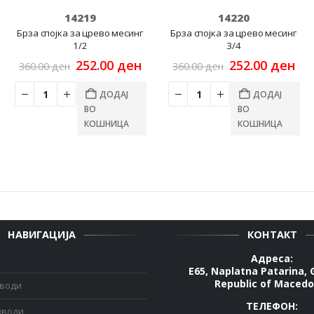
14219
14220
Брза спојка за црево месинг
Брза спојка за црево месинг
1/2
3/4
rrent
Original
Current
Original
Cu
252.00
ден
252.00
ден
360.00
ден
360.00
ден
ce
price
price
price
pri
was:
is:
was:
is:
ДОДАЈ
ДОДАЈ
00 ден.
360.00 ден.
252.00 ден.
360.00 ден.
252
ВО
ВО
КОШНИЦА
КОШНИЦА
НАВИГАЦИЈА
КОНТАКТ
Адреса:
E65, Naplatna Patarina, 
Republic of Macedo
зводи
ТЕЛЕФОН:
зводи