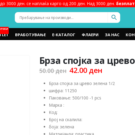
до 3000 ден. се наплаќа карго од 200 ден. Над 3000 ден.
безплат
ИЧКИ
TLET
ВРАБОТУВАЊЕ
Е-КАТАЛОГ
ФЛАЕРИ
ЗА НАС
КОН
Брза спојка за црево
Original
Current
42.00
ден
50.00
ден
price
price
was:
is:
Брза спојка за црево зелена 1/2
50.00 ден.
42.00 ден
шифра: 11250
Паковање: 500/100 -1 pcs
Марка :
Код:
Број на скалила:
боја: зелена
Матријанла: пластика