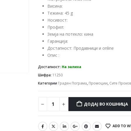
Висина:
Тежина: 45 g
Носивост:
Профил:
Земја на потекло: кина
Гаранција:
Достапност: Продавници и online
Опис :
Достапност:
На залиха
Шифра:
11250
Категории
Граден Пограма
,
Промоции
,
Сите Произ
ДОДАЈ ВО КОШНИЦА
ADD TO W