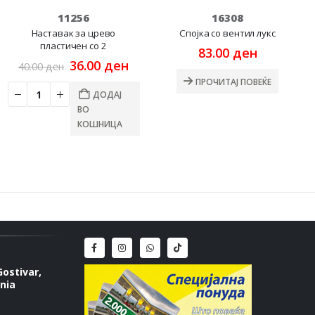
11256
16308
Наставак за црево
Спојка со вентил лукс
пластичен со 2
83.00
ден
rrent
Original
Current
36.00
ден
40.00
ден
ce
price
price
ПРОЧИТАЈ ПОВЕЌЕ
was:
is:
ДОДАЈ
.00 ден.
40.00 ден.
36.00 ден.
ВО
КОШНИЦА
Gostivar,
nia