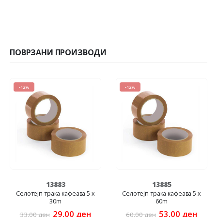
ПОВРЗАНИ ПРОИЗВОДИ
-12%
-12%
13883
13885
Селотејп трака кафеава 5 x
Селотејп трака кафеава 5 x
30m
60m
ent
Original
Current
Original
Curre
29.00
ден
53.00
ден
33.00
ден
60.00
ден