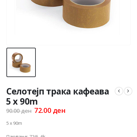
Селотејп трака кафеава
5 x 90m
Original
Current
72.00
ден
90.00
ден
price
price
was:
is:
5 x 90m
90.00 ден.
72.00 ден.
Пакување: 72/6 -6k