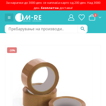
За нарачки до 3000 ден. се наплаќа карго од 200 ден. Над 3000
ден.
безплатна
достава!
0
-20%