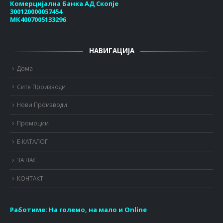
Комерцијална Банка АД Скопје
300120000057454
МК4007005133296
НАВИГАЦИЈА
Дома
Сите Производи
Нови Производи
Промоции
Е-КАТАЛОГ
ЗА НАС
КОНТАКТ
Работиме:
На големо, на мало и Online