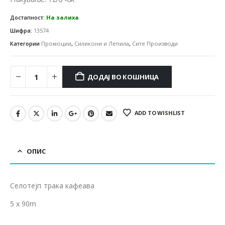
Достапност:
На залиха
Шифра:
13574
Категории
Промоции
,
Силикони и Лепила
,
Сите Производи
ДОДАЈ ВО КОШНИЦА
ADD TO WISHLIST
ОПИС
Селотејп трака кафеава
5 x 90m