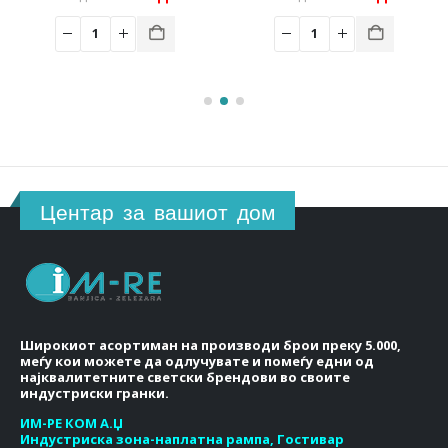
price
price
price
price
was:
is:
was:
is:
 ден.
33.00 ден.
29.00 ден.
60.00 ден.
53.00 
Центар за вашиот дом
Широкиот асортиман на производи брои преку 5.000,
меѓу кои можете да одлучувате и помеѓу едни од
најквалитетните светски брендови во своите
индустриски гранки.
ИМ-РЕ КОМ А.Џ
Индустриска зона-наплатна рампа, Гостивар