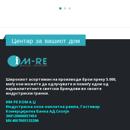
Центар за вашиот дом
Широкиот асортиман на производи брои преку 5.000,
меѓу кои можете да одлучувате и помеѓу едни од
најквалитетните светски брендови во своите
индустриски гранки.
ИМ-РЕ КОМ А.Џ
Индустриска зона-наплатна рампа, Гостивар
Комерцијална Банка АД Скопје
300120000057454
МК4007005133296