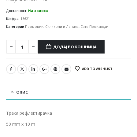
Достапност:
На залиха
Шифра:
18621
Категории
Промоции
,
Силикони и Лепила
,
Сите Производи
ДОДАЈ ВО КОШНИЦА
ADD TO WISHLIST
ОПИС
Трака рефлектирачка
50 mm x 10 m