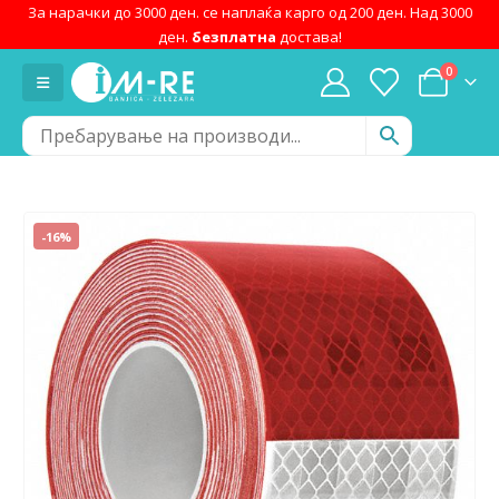
За нарачки до 3000 ден. се наплаќа карго од 200 ден. Над 3000
ден.
безплатна
достава!
0
-16%