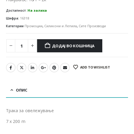
Достапност:
На залиха
Шифра:
16318
Категории
Промоции
,
Силикони и Лепила
,
Сите Производи
ДОДАЈ ВО КОШНИЦА
ADD TO WISHLIST
ОПИС
Трака за овележување
7 x 200 m