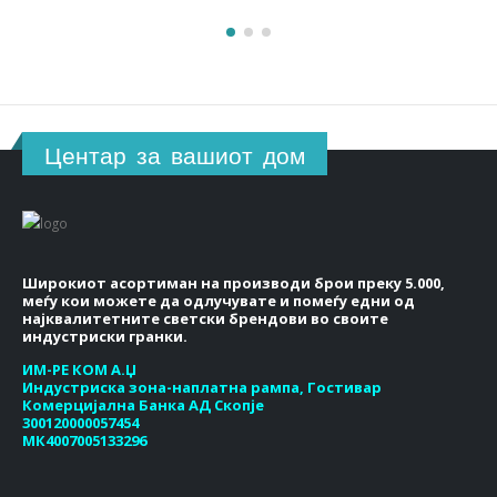
Центар за вашиот дом
Широкиот асортиман на производи брои преку 5.000,
меѓу кои можете да одлучувате и помеѓу едни од
најквалитетните светски брендови во своите
индустриски гранки.
ИМ-РЕ КОМ А.Џ
Индустриска зона-наплатна рампа, Гостивар
Комерцијална Банка АД Скопје
300120000057454
МК4007005133296