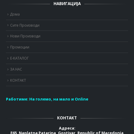
НАВИГАЦИЈА
Дома
Сите Производи
Нови Производи
Промоции
Е-КАТАЛОГ
ЗА НАС
КОНТАКТ
Работиме:
На големо, на мало и Online
КОНТАКТ
Адреса:
E65, Naplatna Patarina, Gostivar, Republic of Macedonia