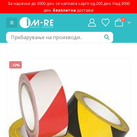
За нарачки до 3000 ден. се наплаќа карго од 200 ден. Над 3000
ден.
безплатна
достава!
0
-12%