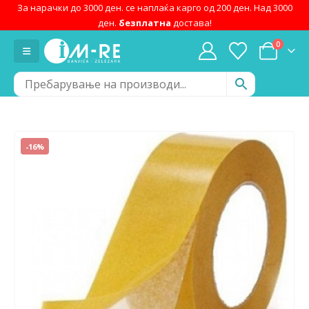
За нарачки до 3000 ден. се наплаќа карго од 200 ден. Над 3000
ден.
безплатна
достава!
0
-16%