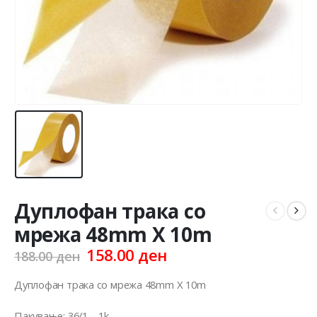
Дуплофан трака со
мрежа 48mm X 10m
Original
Current
158.00
ден
188.00
ден
price
price
was:
is:
Дуплофан трака со мрежа 48mm X 10m
188.00 ден.
158.00 ден.
Пакување: 36/1 – 1k