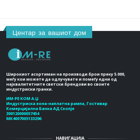
Центар за вашиот дом
Широкиот асортиман на производи брои преку 5.000,
меѓу кои можете да одлучувате и помеѓу едни од
најквалитетните светски брендови во своите
индустриски гранки.
ИМ-РЕ КОМ А.Џ
Индустриска зона-наплатна рампа, Гостивар
Комерцијална Банка АД Скопје
300120000057454
МК4007005133296
НАВИГАЦИЈА