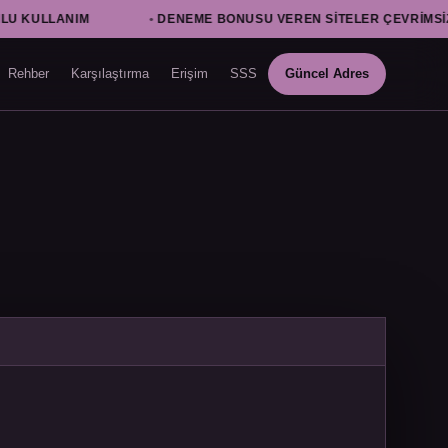
ULLANIM
DENEME BONUSU VEREN SITELER ÇEVRIMSIZ BON
Rehber
Karşılaştırma
Erişim
SSS
Güncel Adres