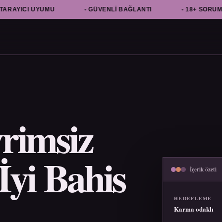
YICI UYUMU
GÜVENLI BAĞLANTI
18+ SORUMLU K
rimsiz
yi Bahis
İçerik özeti
HEDEFLEME
Karma odaklı