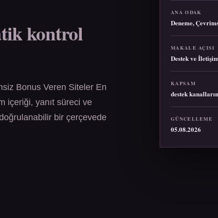
ANA ODAK
Deneme, Çevrimsi
atik kontrol
MAKALE AÇISI
Destek ve İletiş
KAPSAM
siz Bonus Veren Siteler En
destek kanalların
içeriği, yanıt süreci ve
ve doğrulanabilir bir çerçevede
GÜNCELLEME
05.08.2026