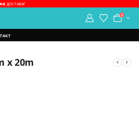
на
достава!
0
ТАКТ
m x 20m