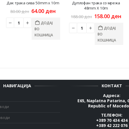
Дак трака сива 50mm x 10m
Дуплофан трака со мрежа
48mm X 10m
Original
Current
64.00
ден
80.00
ден
rrent
price
price
Original
Cu
158.00
ден
188.00
ден
ice
was:
is:
price
pri
ДОДАЈ
80.00 ден.
64.00 ден.
was:
is:
ДОДАЈ
ВО
.00 ден.
188.00 ден.
158
ВО
КОШНИЦА
КОШНИЦА
НАВИГАЦИЈА
КОНТАКТ
Адреса:
E65, Naplatna Patarina, 
Republic of Macedo
зводи
ТЕЛЕФОН:
зводи
+389 70 434 434
+389 42 222 076