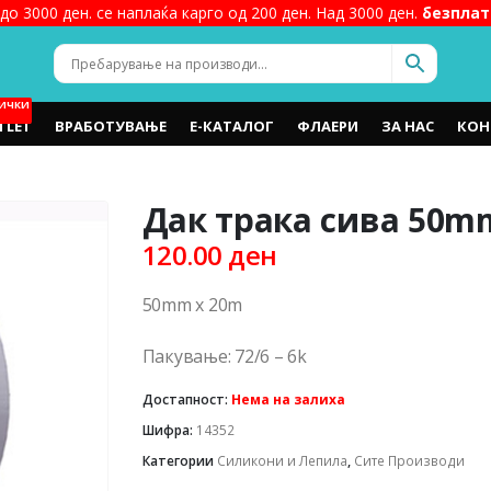
до 3000 ден. се наплаќа карго од 200 ден. Над 3000 ден.
безплат
ИЧКИ
TLET
ВРАБОТУВАЊЕ
Е-КАТАЛОГ
ФЛАЕРИ
ЗА НАС
КОН
Дак трака сива 50m
120.00
ден
50mm x 20m
Пакување: 72/6 – 6k
Достапност:
Нема на залиха
Шифра:
14352
Категории
Силикони и Лепила
,
Сите Производи