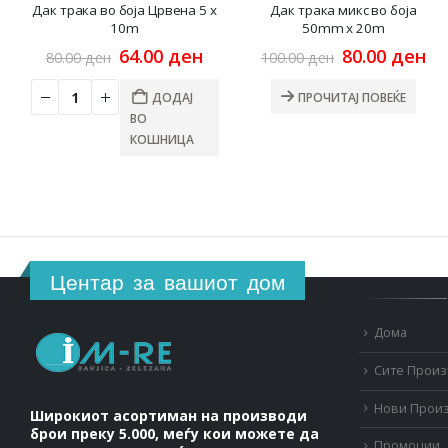
Дак трака во боја Црвена 5 x
Дак трака микс во боја
10m
50mm x 20m
Original
Current
Original
Cu
64.00
ден
80.00
ден
80.00
ден
100.00
ден
price
price
price
pr
was:
is:
was:
is:
ДОДАЈ
ПРОЧИТАЈ ПОВЕЌЕ
80.00 ден.
64.00 ден.
100.00 ден.
80
ВО
КОШНИЦА
Центар за вашиот дом
Дома
Сите Прои
Нови Прои
Широкиот асортиман на производи
брои преку 5.000, меѓу кои можете да
Промоции