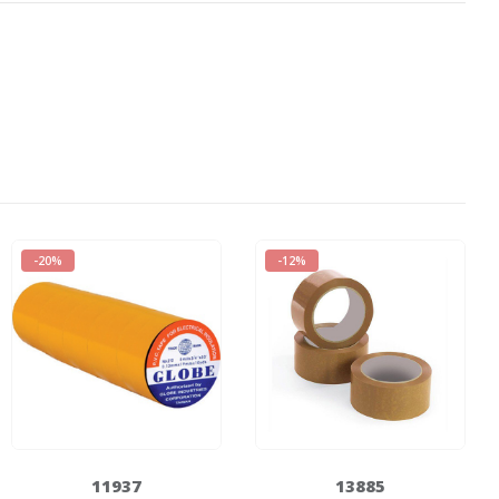
-20%
-12%
11937
13885