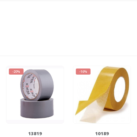
-20%
-16%
13819
10189