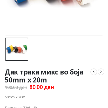
Дак трака микс во боја
50mm x 20m
Original
Current
80.00
ден
100.00
ден
price
price
was:
is:
50mm x 20m
100.00 ден.
80.00 ден.
Пакување: 72/6 – 6k