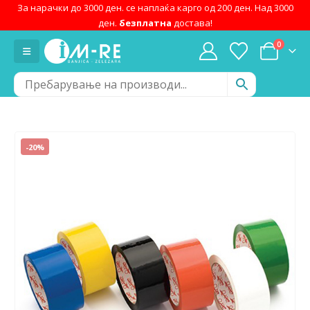
За нарачки до 3000 ден. се наплаќа карго од 200 ден. Над 3000
ден.
безплатна
достава!
0
-20%