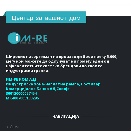
Центар за вашиот дом
Широкиот асортиман на производи брои преку 5.000,
меѓу кои можете да одлучувате и помеѓу едни од
најквалитетните светски брендови во своите
индустриски гранки.
ИМ-РЕ КОМ А.Џ
Индустриска зона-наплатна рампа, Гостивар
Комерцијална Банка АД Скопје
300120000057454
МК4007005133296
НАВИГАЦИЈА
Дома