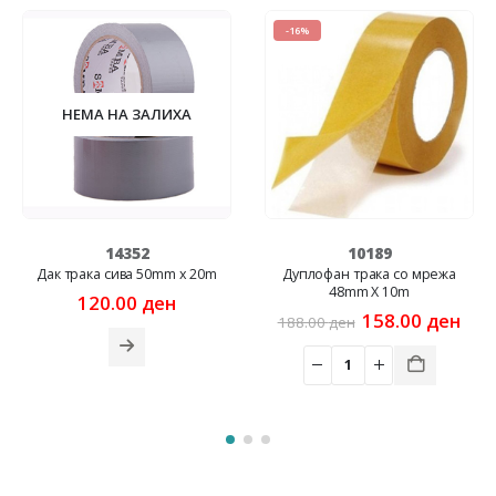
-16%
НЕМА НА ЗАЛИХА
14352
10189
Дак трака сива 50mm x 20m
Дуплофан трака со мрежа
48mm X 10m
rent
120.00
ден
e
Original
Cur
158.00
ден
188.00
ден
price
pric
00 ден.
was:
is:
188.00 ден.
158