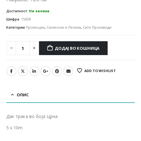
Достапност:
На залиха
Шифра:
15038
Категории
Промоции
,
Силикони и Лепила
,
Сите Производи
ДОДАЈ ВО КОШНИЦА
ADD TO WISHLIST
ОПИС
Дак трака во боја Црна
5 x 10m