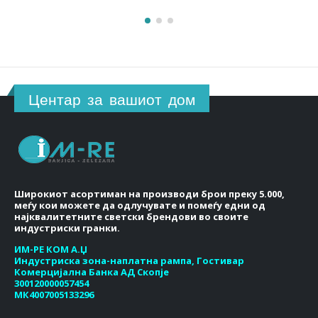
Центар за вашиот дом
Широкиот асортиман на производи брои преку 5.000,
меѓу кои можете да одлучувате и помеѓу едни од
најквалитетните светски брендови во своите
индустриски гранки.
ИМ-РЕ КОМ А.Џ
Индустриска зона-наплатна рампа, Гостивар
Комерцијална Банка АД Скопје
300120000057454
МК4007005133296