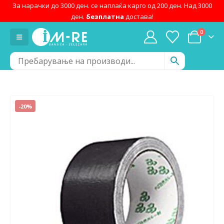
За нарачки до 3000 ден. се наплаќа карго од 200 ден. Над 3000
ден.
безплатна
достава!
0
-20%