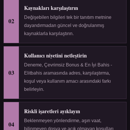
Kaynakları karşılaştırın
Değişebilen bilgileri tek bir tanıtım metnine
02
dayandırmadan güncel ve doğrulanmış
kaynaklarla karşılaştırın.
Kullanıcı niyetini netleştirin
Deneme, Çevrimsiz Bonus & En İyi Bahis -
03
Elitbahis aramasında adres, karşılaştırma,
koşul veya kullanım amacı arasındaki farkı
belirleyin.
Riskli işaretleri ayıklayın
Beklenmeyen yönlendirme, aşırı vaat,
04
bilinmeyen dosya ve açık olmayan koşulları