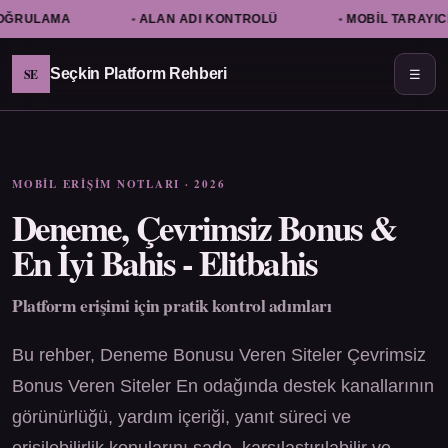
LAMA
ALAN ADI KONTROLÜ
MOBIL TARAYICI UY
Seçkin Platform Rehberi
SE
☰
MOBIL ERIŞIM NOTLARI · 2026
Deneme, Çevrimsiz Bonus &
En İyi Bahis - Elitbahis
Platform erişimi için pratik kontrol adımları
Bu rehber, Deneme Bonusu Veren Siteler Çevrimsiz
Bonus Veren Siteler En odağında destek kanallarının
görünürlüğü, yardım içeriği, yanıt süreci ve