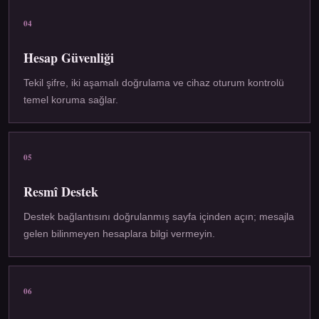
04
Hesap Güvenliği
Tekil şifre, iki aşamalı doğrulama ve cihaz oturum kontrolü
temel koruma sağlar.
05
Resmî Destek
Destek bağlantısını doğrulanmış sayfa içinden açın; mesajla
gelen bilinmeyen hesaplara bilgi vermeyin.
06