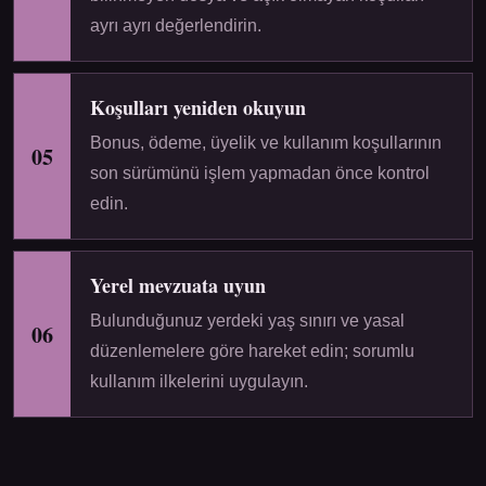
ayrı ayrı değerlendirin.
Koşulları yeniden okuyun
Bonus, ödeme, üyelik ve kullanım koşullarının
05
son sürümünü işlem yapmadan önce kontrol
edin.
Yerel mevzuata uyun
Bulunduğunuz yerdeki yaş sınırı ve yasal
06
düzenlemelere göre hareket edin; sorumlu
kullanım ilkelerini uygulayın.