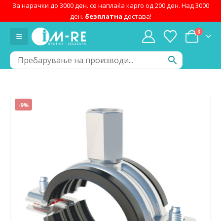
За нарачки до 3000 ден. се наплаќа карго од 200 ден. Над 3000
ден.
безплатна
достава!
8
-9%