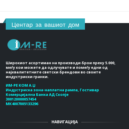
Центар за вашиот дом
Широкиот асортиман на производи брои преку 5.000,
меѓу кои можете да одлучувате и помеѓу едни од
најквалитетните светски брендови во своите
индустриски гранки.
ИМ-РЕ КОМ А.Џ
Индустриска зона-наплатна рампа, Гостивар
Комерцијална Банка АД Скопје
300120000057454
МК4007005133296
НАВИГАЦИЈА