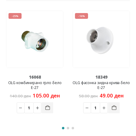
-25%
-16%
16068
18349
OLG комбинирано грло бело
OLG фасонка зидна крива бело
Е-27
E-27
Original
Current
Original
Curr
105.00
ден
49.00
ден
140.00
ден
58.00
ден
price
price
price
price
was:
is:
was:
is:
140.00 ден.
105.00 ден.
58.00 ден.
49.00