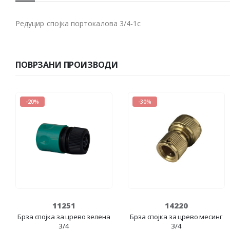
Редуцир спојка портокалова 3/4-1c
ПОВРЗАНИ ПРОИЗВОДИ
-20%
-30%
11251
14220
Брза спојка за црево зелена
Брза спојка за црево месинг
3/4
3/4