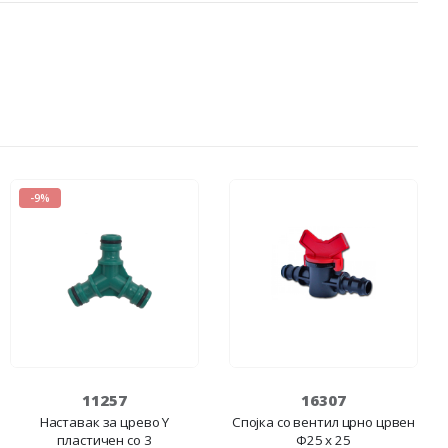
-9%
11257
16307
Наставак за црево Y
Спојка со вентил црно црвен
пластичен со 3
Ф25 x 25