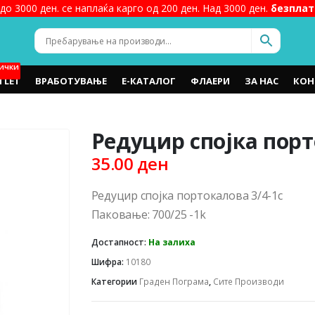
до 3000 ден. се наплаќа карго од 200 ден. Над 3000 ден.
безплат
ИЧКИ
TLET
ВРАБОТУВАЊЕ
Е-КАТАЛОГ
ФЛАЕРИ
ЗА НАС
КОН
Редуцир спојка порт
35.00
ден
Редуцир спојка портокалова 3/4-1c
Паковање: 700/25 -1k
Достапност:
На залиха
Шифра:
10180
Категории
Граден Пограма
,
Сите Производи