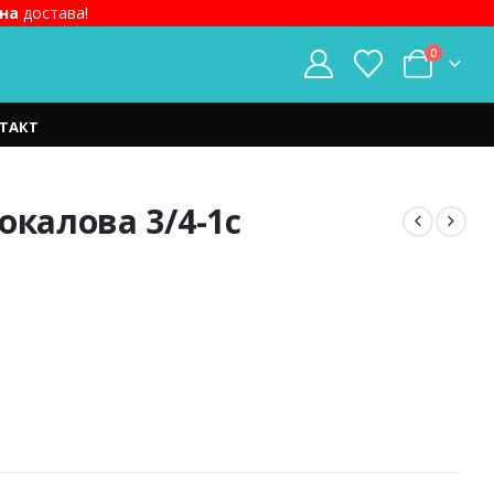
на
достава!
0
ТАКТ
окалова 3/4-1c