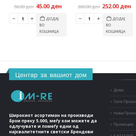
Original
Current
Original
C
45.00
ден
252.00
ден
56.00
ден
360.00
ден
price
price
price
pr
was:
is:
was:
is
ДОДАЈ
ДОДАЈ
56.00 ден.
45.00 ден.
360.00 ден.
25
ВО
ВО
КОШНИЦА
КОШНИЦА
Центар за вашиот дом
Дома
Сите Прои
Нови Прои
Широкиот асортиман на производи
брои преку 5.000, меѓу кои можете да
Промоции
одлучувате и помеѓу едни од
најквалитетните светски брендови
Е-КАТАЛОГ