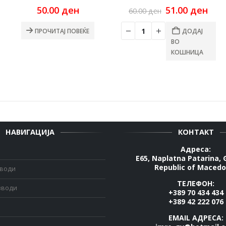
urrent
Original
Cur
50.00
ден
51.00
ден
60.00
ден
ice
price
pric
:
was:
is:
ПРОЧИТАЈ ПОВЕЌЕ
ДОДАЈ
2.00 ден.
60.00 ден.
51.0
ВО
КОШНИЦА
НАВИГАЦИЈА
КОНТАКТ
Адреса:
E65, Naplatna Patarina, 
Republic of Macedo
зводи
ТЕЛЕФОН:
зводи
+389 70 434 434
+389 42 222 076
EMAIL АДРЕСА: