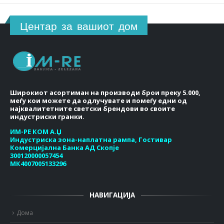
Центар за вашиот дом
Широкиот асортиман на производи брои преку 5.000,
меѓу кои можете да одлучувате и помеѓу едни од
најквалитетните светски брендови во своите
индустриски гранки.
ИМ-РЕ КОМ А.Џ
Индустриска зона-наплатна рампа, Гостивар
Комерцијална Банка АД Скопје
300120000057454
МК4007005133296
НАВИГАЦИЈА
Дома