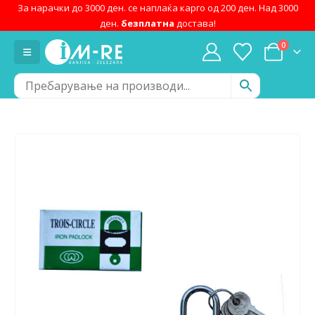
За нарачки до 3000 ден. се наплаќа карго од 200 ден. Над 3000
ден.
безплатна
достава!
0