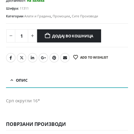
Достапност:
На залиха
Шифра:
11311
Категории
Алати и Градина
,
Промоции
,
Сите Производи
ДОДАЈ ВО КОШНИЦА
ADD TO WISHLIST
ОПИС
Срп округли 16*
ПОВРЗАНИ ПРОИЗВОДИ