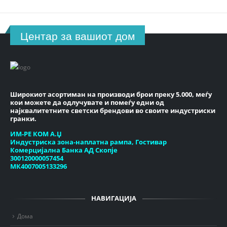
Центар за вашиот дом
Широкиот асортиман на производи брои преку 5.000, меѓу
кои можете да одлучувате и помеѓу едни од
најквалитетните светски брендови во своите индустриски
гранки.
ИМ-РЕ КОМ А.Џ
Индустриска зона-наплатна рампа, Гостивар
Комерцијална Банка АД Скопје
300120000057454
МК4007005133296
НАВИГАЦИЈА
Дома