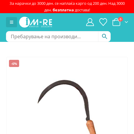
За нарачки до 3000 ден. се наплаќа карго од 200 ден. Над 3000
ден.
безплатна
достава!
0
-6%