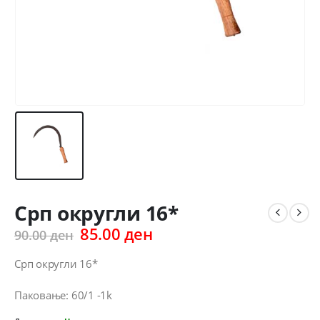
Срп округли 16*
Original
Current
85.00
ден
90.00
ден
price
price
was:
is:
Срп округли 16*
90.00 ден.
85.00 ден.
Паковање: 60/1 -1k