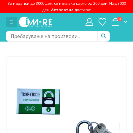
За нарачки до 3000 ден. се наплаќа карго од 200 ден. Над 3000
ден.
безплатна
достава!
0