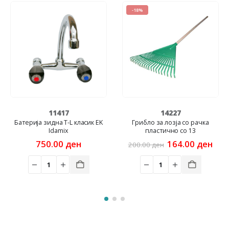
-18%
11417
14227
Батерија зидна T-L класик EK
Грибло за лозја со рачка
Idamix
пластично со 13
Original
Cur
750.00
ден
164.00
ден
200.00
ден
price
pric
was:
is:
200.00 ден.
164