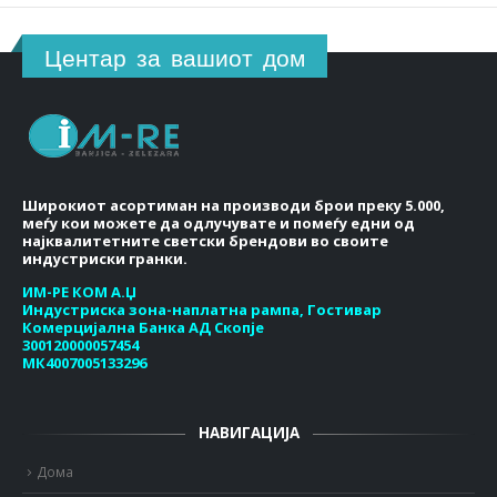
Центар за вашиот дом
Широкиот асортиман на производи брои преку 5.000,
меѓу кои можете да одлучувате и помеѓу едни од
најквалитетните светски брендови во своите
индустриски гранки.
ИМ-РЕ КОМ А.Џ
Индустриска зона-наплатна рампа, Гостивар
Комерцијална Банка АД Скопје
300120000057454
МК4007005133296
НАВИГАЦИЈА
Дома