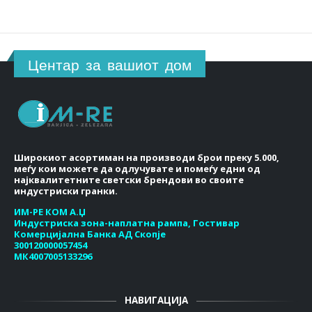
Центар за вашиот дом
Широкиот асортиман на производи брои преку 5.000,
меѓу кои можете да одлучувате и помеѓу едни од
најквалитетните светски брендови во своите
индустриски гранки.
ИМ-РЕ КОМ А.Џ
Индустриска зона-наплатна рампа, Гостивар
Комерцијална Банка АД Скопје
300120000057454
МК4007005133296
НАВИГАЦИЈА