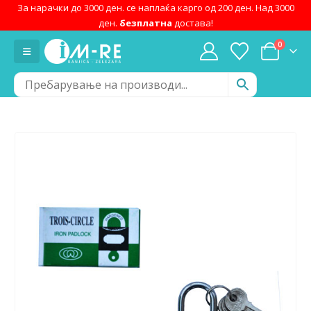
За нарачки до 3000 ден. се наплаќа карго од 200 ден. Над 3000
ден.
безплатна
достава!
0