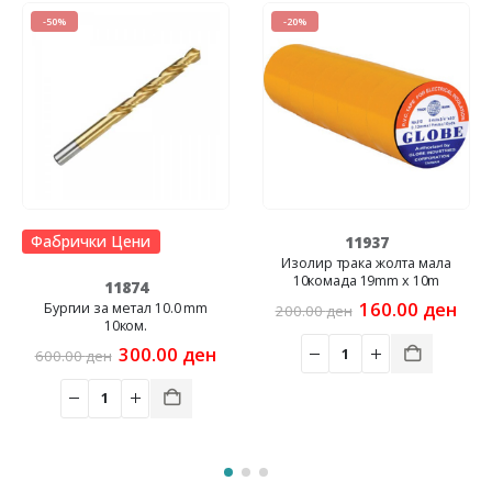
-50%
-20%
Фабрички Цени
11937
Изолир трака жолта мала
10комада 19mm x 10m
11874
Original
Cur
160.00
ден
Бургии за метал 10.0 mm
200.00
ден
price
pric
10ком.
rent
was:
is:
e
Original
Current
300.00
ден
600.00
ден
200.00 ден.
160
price
price
00 ден.
was:
is:
600.00 ден.
300.00 ден.