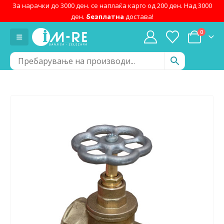
За нарачки до 3000 ден. се наплаќа карго од 200 ден. Над 3000
ден.
безплатна
достава!
0