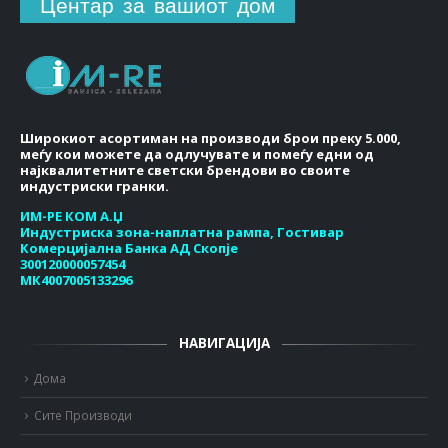
Центар за вашиот дом
Широкиот асортиман на производи брои преку 5.000,
меѓу кои можете да одлучувате и помеѓу едни од
најквалитетните светски брендови во своите
индустриски гранки.
ИМ-РЕ КОМ А.Џ
Индустриска зона-наплатна рампа, Гостивар
Комерцијална Банка АД Скопје
300120000057454
МК4007005133296
НАВИГАЦИЈА
Дома
Сите Производи