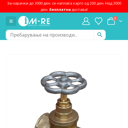
За нарачки до 3000 ден. се наплаќа карго од 200 ден. Над 3000
ден.
безплатна
достава!
0