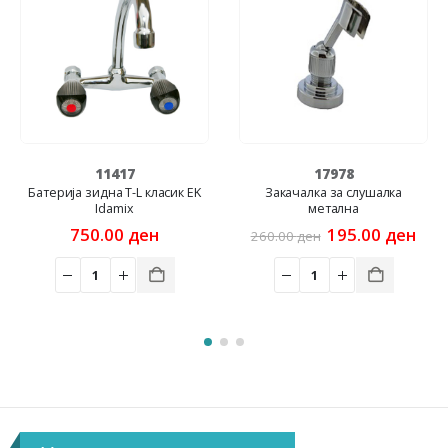
11417
17978
Батерија зидна T-L класик EK
Закачалка за слушалка
Idamix
метална
Original
Cur
750.00
ден
195.00
ден
260.00
ден
price
pric
was:
is:
260.00 ден.
195