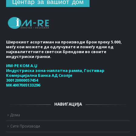
Центар за вашиот дом
Широкиот асортиман на производи брои преку 5.000,
меѓу кои можете да одлучувате и помеѓу едни од
најквалитетните светски брендови во своите
индустриски гранки.
ИМ-РЕ КОМ А.Џ
Индустриска зона-наплатна рампа, Гостивар
Комерцијална Банка АД Скопје
300120000057454
МК4007005133296
НАВИГАЦИЈА
Дома
Сите Производи