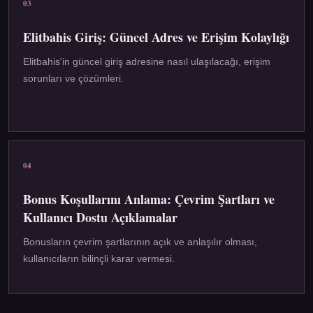
03
Elitbahis Giriş: Güncel Adres ve Erişim Kolaylığı
Elitbahis'in güncel giriş adresine nasıl ulaşılacağı, erişim
sorunları ve çözümleri.
04
Bonus Koşullarını Anlama: Çevrim Şartları ve
Kullanıcı Dostu Açıklamalar
Bonusların çevrim şartlarının açık ve anlaşılır olması,
kullanıcıların bilinçli karar vermesi.