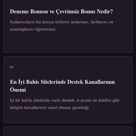
Deneme Bonusu ve Çevrimsiz Bonus Nedir?
Kullanıcıların bu bonus türlerini anlaması, farklarını ve
avantajlarını öğrenmesi.
02
En İyi Bahis Sitelerinde Destek Kanallarının
Önemi
İyi bir bahis sitesinde canlı destek, e-posta ve telefon gibi
iletişim kanallarının nasıl olması gerektiği.