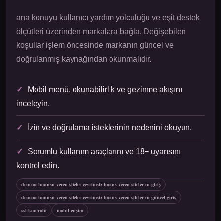
ana konuyu kullanıcı yardım yolculuğu ve eşit destek
ölçütleri üzerinden markalara bağla. Değişebilen
koşullar işlem öncesinde markanın güncel ve
doğrulanmış kaynağından okunmalıdır.
Mobil menü, okunabilirlik ve gezinme akışını
inceleyin.
İzin ve doğrulama isteklerinin nedenini okuyun.
Sorumlu kullanım araçlarını ve 18+ uyarısını
kontrol edin.
deneme bonusu veren siteler çevrimsiz bonus veren siteler en giriş
deneme bonusu veren siteler çevrimsiz bonus veren siteler en güncel giriş
ssl kontrolü
mobil erişim