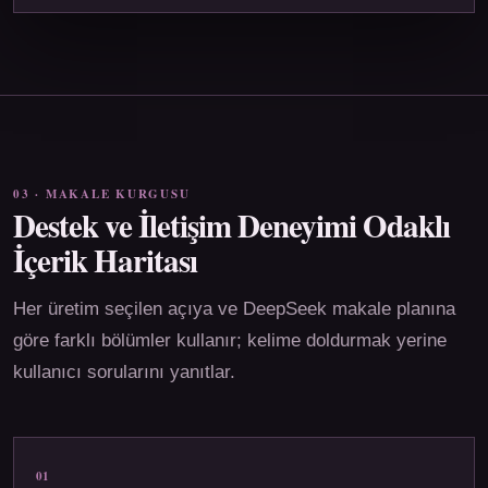
03 · MAKALE KURGUSU
Destek ve İletişim Deneyimi Odaklı
İçerik Haritası
Her üretim seçilen açıya ve DeepSeek makale planına
göre farklı bölümler kullanır; kelime doldurmak yerine
kullanıcı sorularını yanıtlar.
01