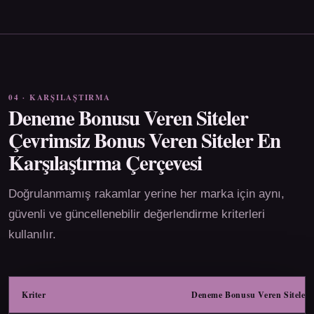
04 · KARŞILAŞTIRMA
Deneme Bonusu Veren Siteler
Çevrimsiz Bonus Veren Siteler En
Karşılaştırma Çerçevesi
Doğrulanmamış rakamlar yerine her marka için aynı,
güvenli ve güncellenebilir değerlendirme kriterleri
kullanılır.
Kriter
Deneme Bonusu Veren Siteler 