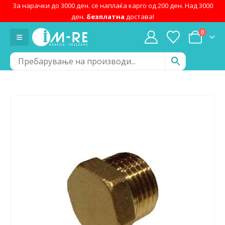
За нарачки до 3000 ден. се наплаќа карго од 200 ден. Над 3000
ден.
безплатна
достава!
0