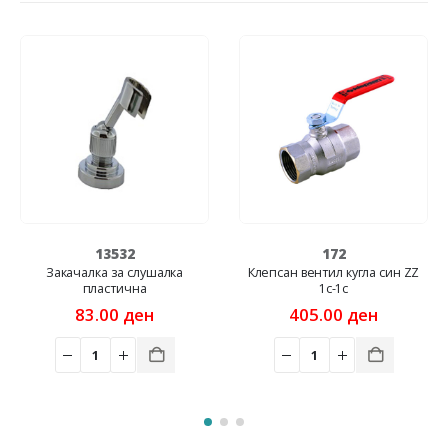
13532
172
Закачалка за слушалка
Клепсан вентил кугла син ZZ
пластична
1c-1c
rent
ce
83.00
ден
405.00
ден
00 ден.