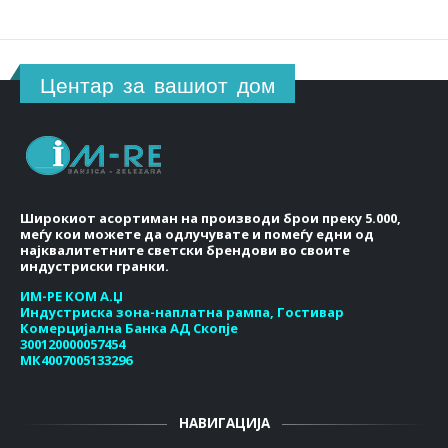
Центар за вашиот дом
Широкиот асортиман на производи брои преку 5.000,
меѓу кои можете да одлучувате и помеѓу едни од
најквалитетните светски брендови во своите
индустриски гранки.
ИМ-РЕ КОМ А.Џ
Индустриска зона-наплатна рампа, Гостивар
Комерцијална Банка АД Скопје
300120000057454
МК4007005133296
НАВИГАЦИЈА