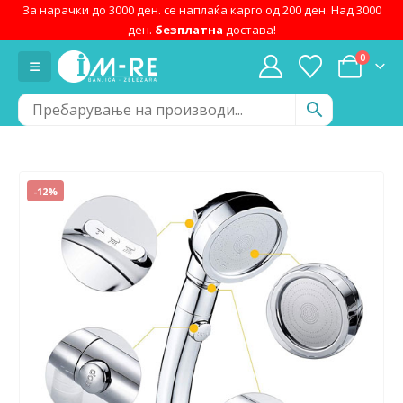
За нарачки до 3000 ден. се наплаќа карго од 200 ден. Над 3000
ден.
безплатна
достава!
0
-12%