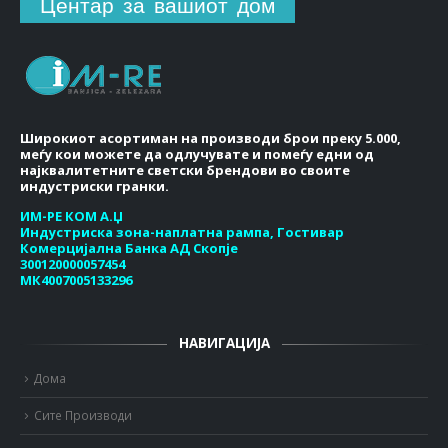
Центар за вашиот дом
Широкиот асортиман на производи брои преку 5.000,
меѓу кои можете да одлучувате и помеѓу едни од
најквалитетните светски брендови во своите
индустриски гранки.
ИМ-РЕ КОМ А.Џ
Индустриска зона-наплатна рампа, Гостивар
Комерцијална Банка АД Скопје
300120000057454
МК4007005133296
НАВИГАЦИЈА
Дома
Сите Производи