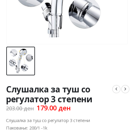
Слушалка за туш со
регулатор 3 степени
Original
Current
179.00
ден
203.00
ден
price
price
was:
is:
Слушалка за туш со регулатор 3 степени
203.00 ден.
179.00 ден.
Паковање: 200/1 -1k