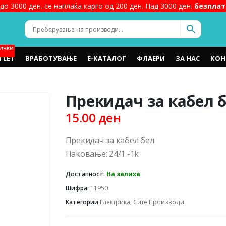
до 3000 ден. се наплаќа карго од 200 ден. Над 3000 ден.
безплат
ИЧКИ
TLET
ВРАБОТУВАЊЕ
Е-КАТАЛОГ
ФЛАЕРИ
ЗА НАС
КОН
Прекидач за кабел 
15.00
ден
Прекидач за кабел бел
Паковање: 24/1 -1k
Достапност:
На залиха
Шифра:
11950
Категории
Електрика
,
Сите Производи