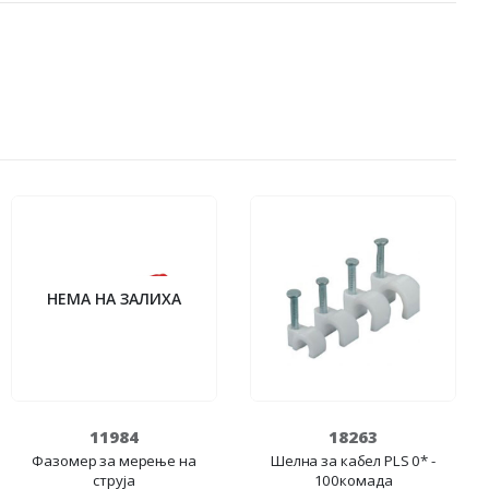
НЕМА НА ЗАЛИХА
11984
18263
Фазомер за мерење на
Шелна за кабел PLS 0* -
струја
100комада