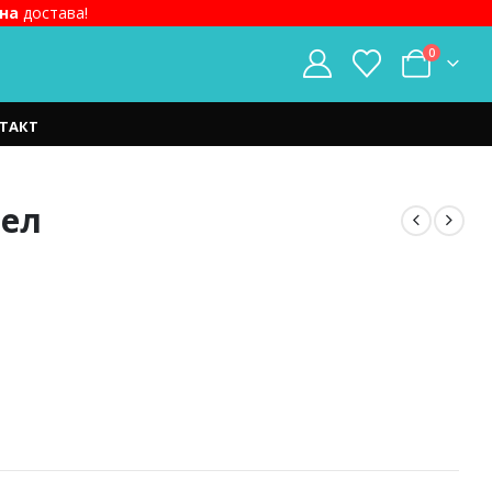
на
достава!
0
ТАКТ
бел