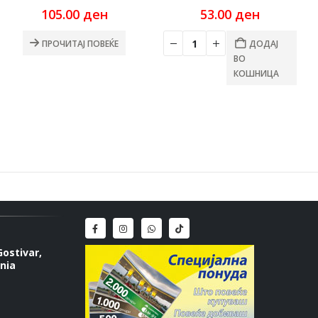
105.00
ден
53.00
ден
ПРОЧИТАЈ ПОВЕЌЕ
ДОДАЈ
ВО
КОШНИЦА
Gostivar,
nia