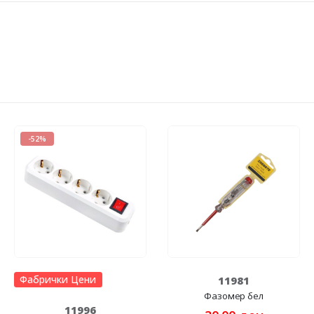
-52%
Фабрички Цени
11981
Фазомер бел
11996