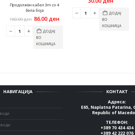
30.00
ден
rrent
Продолжен кабел 3m со 4
ce
бела боја
ДОДАЈ
Original
Current
86.00
ден
180.00
ден
ВО
00 ден.
price
price
КОШНИЦА
was:
is:
ДОДАЈ
180.00 ден.
86.00 ден.
ВО
КОШНИЦА
НАВИГАЦИЈА
КОНТАКТ
Адреса:
E65, Naplatna Patarina, 
Republic of Macedo
зводи
ТЕЛЕФОН:
зводи
+389 70 434 434
+389 42 222 076