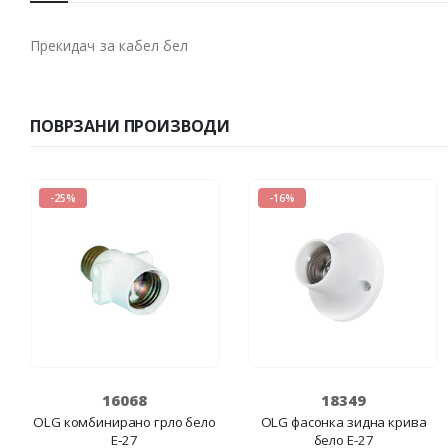
Прекидач за кабел бел
ПОВРЗАНИ ПРОИЗВОДИ
-25%
-16%
16068
18349
OLG комбинирано грло бело
OLG фасонка зидна крива
Е-27
бело E-27