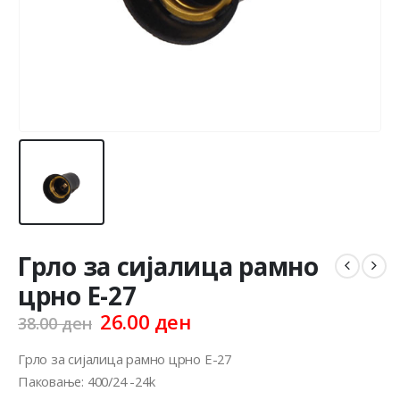
Грло за сијалица рамно
црно Е-27
Original
Current
26.00
ден
38.00
ден
price
price
was:
is:
Грло за сијалица рамно црно Е-27
38.00 ден.
26.00 ден.
Паковање: 400/24 -24k