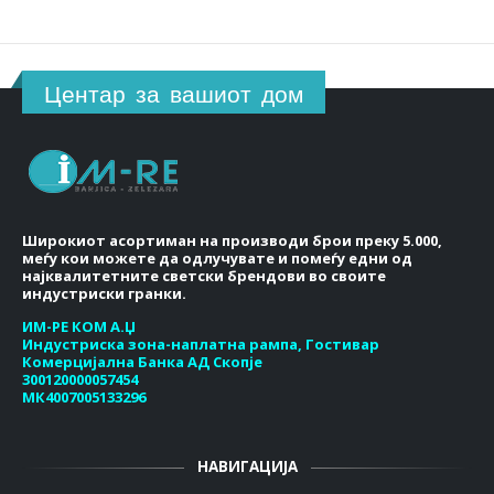
Центар за вашиот дом
Широкиот асортиман на производи брои преку 5.000,
меѓу кои можете да одлучувате и помеѓу едни од
најквалитетните светски брендови во своите
индустриски гранки.
ИМ-РЕ КОМ А.Џ
Индустриска зона-наплатна рампа, Гостивар
Комерцијална Банка АД Скопје
300120000057454
МК4007005133296
НАВИГАЦИЈА