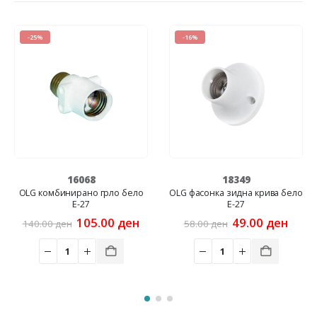
-16%
16068
18349
омбинирано грло бело
OLG фасонка зидна крива бело
OLG фас
Е-27
E-27
Original
Current
Original
Current
105.00
ден
49.00
ден
00
ден
58.00
ден
price
price
price
price
was:
is:
was:
is:
140.00 ден.
105.00 ден.
58.00 ден.
49.00 ден.