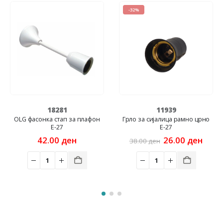
-32%
81
11939
11954
ап за плафон
Грло за сијалица рамно црно
Лопов кути
7
Е-27
23.00
д
Original
Current
ден
26.00
ден
38.00
ден
price
price
was:
is:
38.00 ден.
26.00 ден.