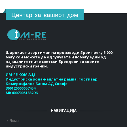
Центар за вашиот дом
Широкиот асортиман на производи брои преку 5.000,
меѓу кои можете да одлучувате и помеѓу едни од
најквалитетните светски брендови во своите
индустриски гранки.
ИМ-РЕ КОМ А.Џ
Индустриска зона-наплатна рампа, Гостивар
Комерцијална Банка АД Скопје
300120000057454
МК4007005133296
НАВИГАЦИЈА
Дома