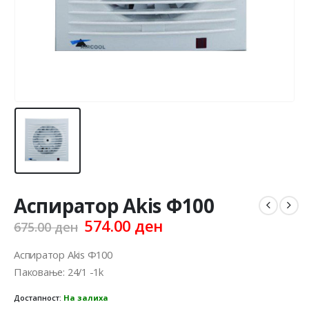
Аспиратор Akis Ф100
Original
Current
574.00
ден
675.00
ден
price
price
was:
is:
Аспиратор Akis Ф100
675.00 ден.
574.00 ден.
Паковање: 24/1 -1k
Достапност:
На залиха