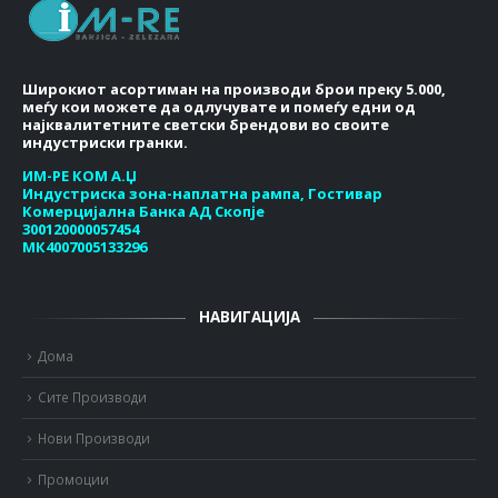
Широкиот асортиман на производи брои преку 5.000,
меѓу кои можете да одлучувате и помеѓу едни од
најквалитетните светски брендови во своите
индустриски гранки.
ИМ-РЕ КОМ А.Џ
Индустриска зона-наплатна рампа, Гостивар
Комерцијална Банка АД Скопје
300120000057454
МК4007005133296
НАВИГАЦИЈА
Дома
Сите Производи
Нови Производи
Промоции