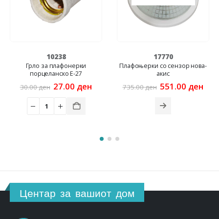
10238
17770
Грло за плафонерки
Плафоњерки со сензор нова-
порцеланско E-27
акис
rrent
Original
Current
Original
Cur
27.00
ден
551.00
ден
30.00
ден
735.00
ден
ice
price
price
price
pric
was:
is:
was:
is:
5.00 ден.
30.00 ден.
27.00 ден.
735.00 ден.
551
Центар за вашиот дом