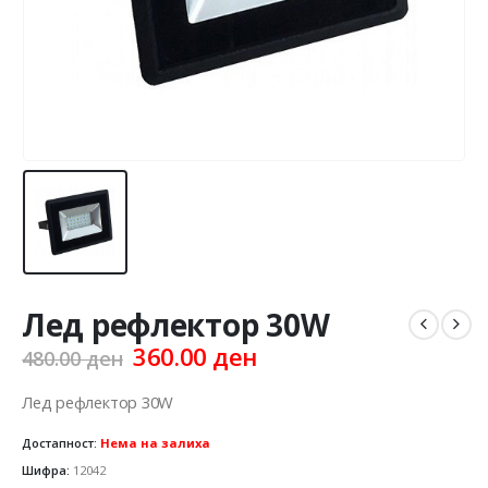
Лед рефлектор 30W
Original
Current
360.00
ден
480.00
ден
price
price
was:
is:
Лед рефлектор 30W
480.00 ден.
360.00 ден.
Достапност:
Нема на залиха
Шифра:
12042