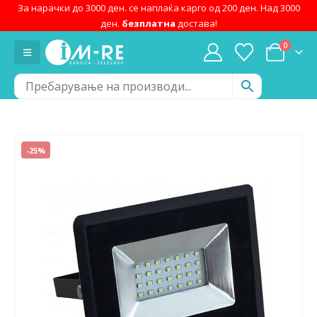
За нарачки до 3000 ден. се наплаќа карго од 200 ден. Над 3000
ден.
безплатна
достава!
0
-25%