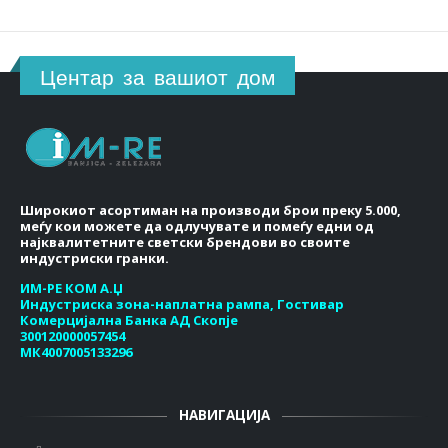
Центар за вашиот дом
Широкиот асортиман на производи брои преку 5.000,
меѓу кои можете да одлучувате и помеѓу едни од
најквалитетните светски брендови во своите
индустриски гранки.
ИМ-РЕ КОМ А.Џ
Индустриска зона-наплатна рампа, Гостивар
Комерцијална Банка АД Скопје
300120000057454
МК4007005133296
НАВИГАЦИЈА