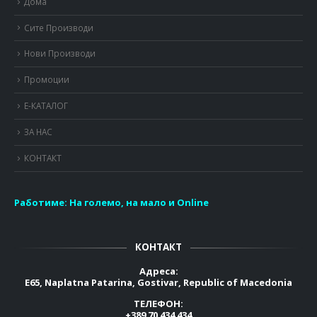
Дома
Сите Производи
Нови Производи
Промоции
Е-КАТАЛОГ
ЗА НАС
КОНТАКТ
Работиме:
На големо, на мало и Online
КОНТАКТ
Адреса:
E65, Naplatna Patarina, Gostivar, Republic of Macedonia
ТЕЛЕФОН:
+389 70 434 434