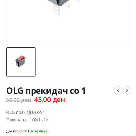
OLG прекидач со 1
Original
Current
45.00
ден
56.00
ден
price
price
was:
is:
OLG прекидач со 1
56.00 ден.
45.00 ден.
Паковање: 100/1 -1k
Достапност:
На залиха