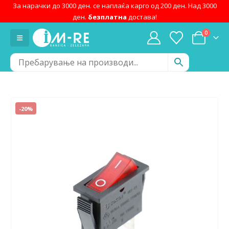
За нарачки до 3000 ден. се наплаќа карго од 200 ден. Над 3000
ден.
безплатна
достава!
0
-20%