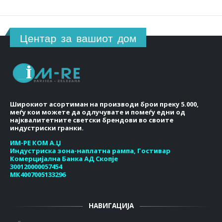
Центар за вашиот дом
Широкиот асортиман на производи брои преку 5.000,
меѓу кои можете да одлучувате и помеѓу едни од
најквалитетните светски брендови во своите
индустриски гранки.
ИМ-РЕ КОМ А.Џ
Индустриска зона-наплатна рампа, Гостивар
Комерцијална Банка АД Скопје
300120000057454
МК4007005133296
НАВИГАЦИЈА