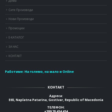
Дома
Сите Производи
Нови Производи
Промоции
Е-КАТАЛОГ
ЗА НАС
КОНТАКТ
Работиме:
На големо, на мало и Online
КОНТАКТ
Адреса:
E65, Naplatna Patarina, Gostivar, Republic of Macedonia
ТЕЛЕФОН:
+389 70 434 434