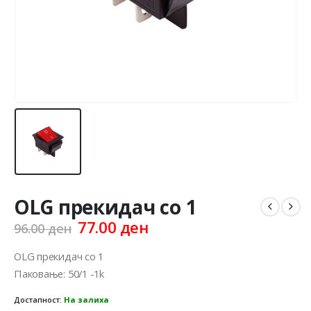
OLG прекидач со 1
Original
Current
77.00
ден
96.00
ден
price
price
was:
is:
OLG прекидач со 1
96.00 ден.
77.00 ден.
Паковање: 50/1 -1k
Достапност:
На залиха