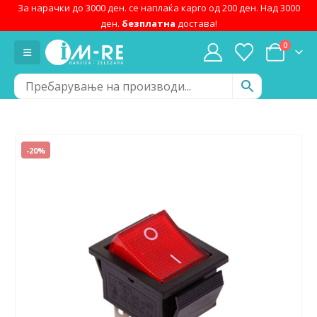
За нарачки до 3000 ден. се наплаќа карго од 200 ден. Над 3000
ден.
безплатна
достава!
0
-20%