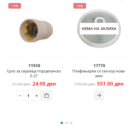
-11%
-25%
НЕМА НА ЗАЛИХА
11938
17770
Грло за сијалица порцеланско
Плафоњерки со сензор нова-
E-27
акис
Original
Current
Original
Cur
24.00
ден
551.00
ден
27.00
ден
735.00
ден
price
price
price
pric
was:
is:
was:
is:
27.00 ден.
24.00 ден.
735.00 ден.
551