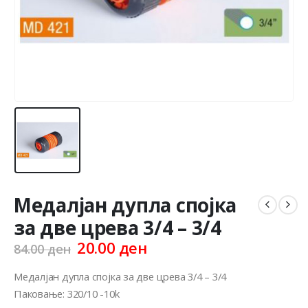
Медалјан дупла спојка
за две црева 3/4 – 3/4
Original
Current
20.00
ден
84.00
ден
price
price
was:
is:
Медалјан дупла спојка за две црева 3/4 – 3/4
84.00 ден.
20.00 ден.
Паковање: 320/10 -10k