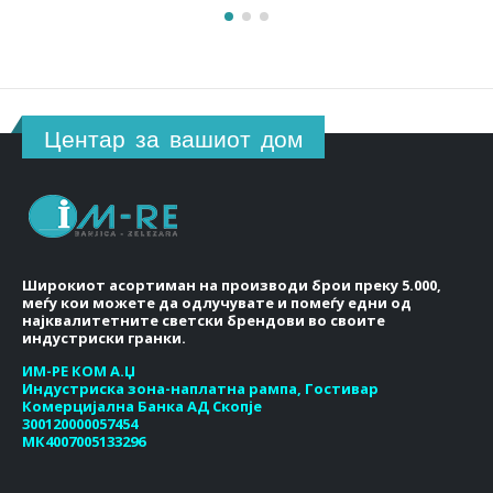
Центар за вашиот дом
Широкиот асортиман на производи брои преку 5.000,
меѓу кои можете да одлучувате и помеѓу едни од
најквалитетните светски брендови во своите
индустриски гранки.
ИМ-РЕ КОМ А.Џ
Индустриска зона-наплатна рампа, Гостивар
Комерцијална Банка АД Скопје
300120000057454
МК4007005133296