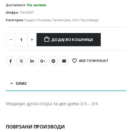
Достапност:
На залиха
Шифра:
14md421
Категории
Граден Пограма
,
Промоции
,
Сите Производи
ДОДАЈ ВО КОШНИЦА
ADD TO WISHLIST
ОПИС
Медалјан дупла спојка за две црева 3/4 – 3/4
ПОВРЗАНИ ПРОИЗВОДИ