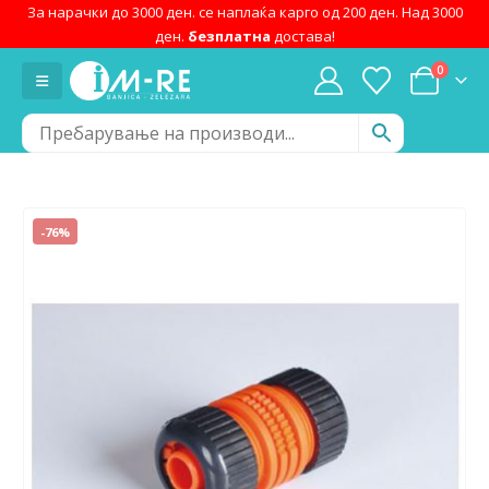
За нарачки до 3000 ден. се наплаќа карго од 200 ден. Над 3000
ден.
безплатна
достава!
0
-76%