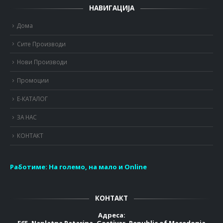
НАВИГАЦИЈА
Дома
Сите Производи
Нови Производи
Промоции
Е-КАТАЛОГ
ЗА НАС
КОНТАКТ
Работиме:
На големо, на мало и Online
КОНТАКТ
Адреса:
E65, Naplatna Patarina, Gostivar, Republic of Macedonia