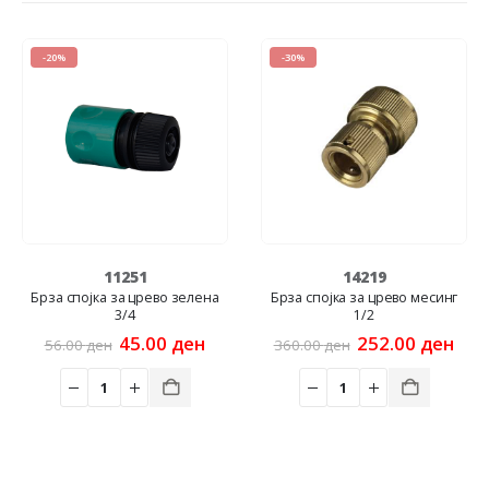
-20%
-30%
11251
14219
Брза спојка за црево зелена
Брза спојка за црево месинг
3/4
1/2
Original
Current
Original
Cur
45.00
ден
252.00
ден
56.00
ден
360.00
ден
price
price
price
pric
was:
is:
was:
is:
rent
56.00 ден.
45.00 ден.
360.00 ден.
252
e
00 ден.