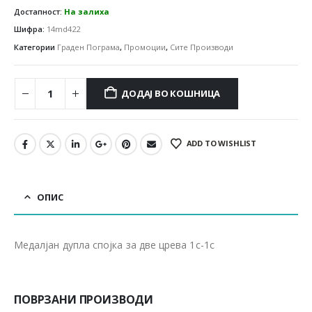
Достапност:
На залиха
Шифра:
14md422
Категории
Граден Пограма
,
Промоции
,
Сите Производи
ДОДАЈ ВО КОШНИЦА
ADD TO WISHLIST
ОПИС
Медалјан дупла спојка за две црева 1c-1c
ПОВРЗАНИ ПРОИЗВОДИ