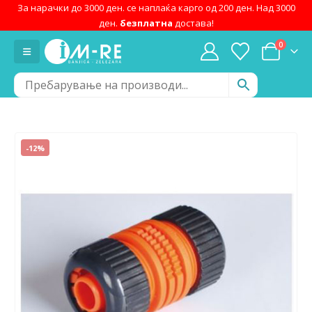
За нарачки до 3000 ден. се наплаќа карго од 200 ден. Над 3000
ден.
безплатна
достава!
0
-12%