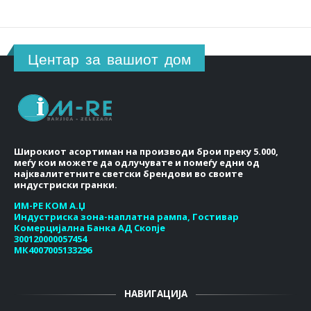
Центар за вашиот дом
Широкиот асортиман на производи брои преку 5.000,
меѓу кои можете да одлучувате и помеѓу едни од
најквалитетните светски брендови во своите
индустриски гранки.
ИМ-РЕ КОМ А.Џ
Индустриска зона-наплатна рампа, Гостивар
Комерцијална Банка АД Скопје
300120000057454
МК4007005133296
НАВИГАЦИЈА