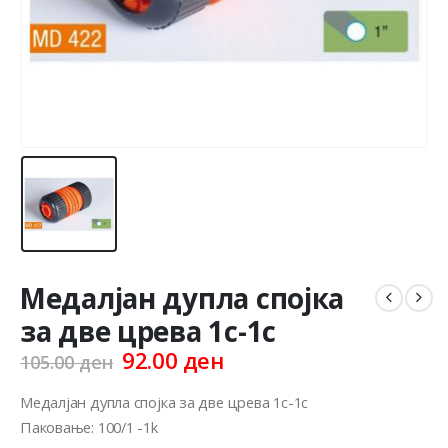
Медалјан дупла спојка
за две црева 1c-1c
Original
Current
92.00
ден
105.00
ден
price
price
was:
is:
Медалјан дупла спојка за две црева 1c-1c
105.00 ден.
92.00 ден.
Паковање: 100/1 -1k