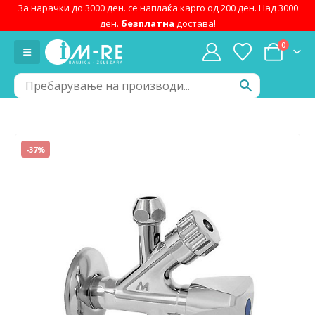
За нарачки до 3000 ден. се наплаќа карго од 200 ден. Над 3000
ден.
безплатна
достава!
0
-37%