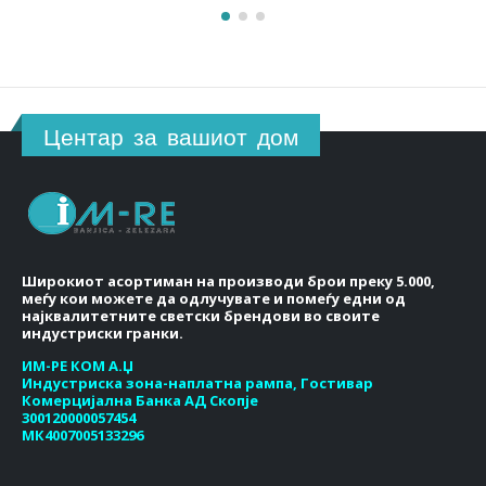
Центар за вашиот дом
Широкиот асортиман на производи брои преку 5.000,
меѓу кои можете да одлучувате и помеѓу едни од
најквалитетните светски брендови во своите
индустриски гранки.
ИМ-РЕ КОМ А.Џ
Индустриска зона-наплатна рампа, Гостивар
Комерцијална Банка АД Скопје
300120000057454
МК4007005133296