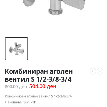
Комбиниран аголен
вентил S 1/2-3/8-3/4
Original
Current
504.00
ден
800.00
ден
price
price
was:
is:
Комбиниран аголен вентил S 1/2-3/8-3/4
800.00 ден.
504.00 ден.
Паковање: 80/1 -1k