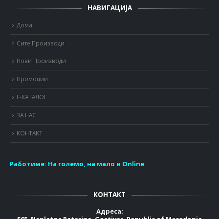
НАВИГАЦИЈА
Дома
Сите Производи
Нови Производи
Промоции
Е-КАТАЛОГ
ЗА НАС
КОНТАКТ
Работиме:
На големо, на мало и Online
КОНТАКТ
Адреса:
E65, Naplatna Patarina, Gostivar, Republic of Macedonia