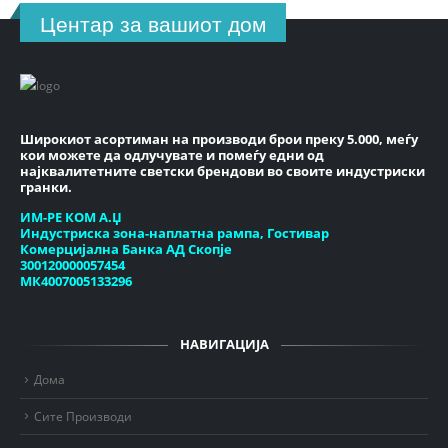
Центар за вашиот дом
Широкиот асортиман на производи брои преку 5.000, меѓу
кои можете да одлучувате и помеѓу едни од
најквалитетните светски брендови во своите индустриски
гранки.
ИМ-РЕ КОМ А.Џ
Индустриска зона-наплатна рампа, Гостивар
Комерцијална Банка АД Скопје
300120000057454
МК4007005133296
НАВИГАЦИЈА
Дома
Сите Производи