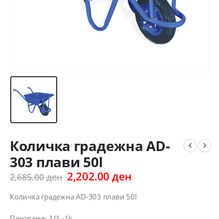
Количка градежна AD-
303 плави 50l
Original
Current
2,202.00
ден
2,685.00
ден
price
price
was:
is:
Количка градежна AD-303 плави 50l
2,685.00 ден.
2,202.00 ден.
Паковање: 1/1 -1k