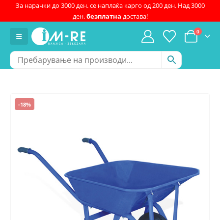
За нарачки до 3000 ден. се наплаќа карго од 200 ден. Над 3000
ден.
безплатна
достава!
0
-18%