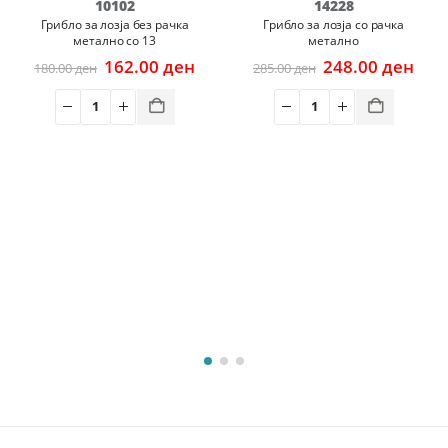
10102
14228
Грибло за лозја без рачка
Грибло за лозја со рачка
метално со 13
метално
t
Original
Current
Original
Current
162.00
ден
248.00
ден
180.00
ден
285.00
ден
1
price
price
price
price
was:
is:
was:
is:
 ден.
180.00 ден.
162.00 ден.
285.00 ден.
248.00 