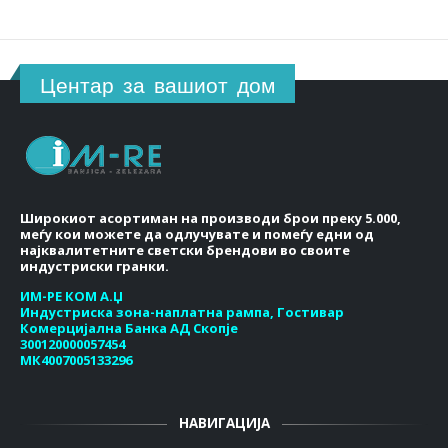
Центар за вашиот дом
Широкиот асортиман на производи брои преку 5.000,
меѓу кои можете да одлучувате и помеѓу едни од
најквалитетните светски брендови во своите
индустриски гранки.
ИМ-РЕ КОМ А.Џ
Индустриска зона-наплатна рампа, Гостивар
Комерцијална Банка АД Скопје
300120000057454
МК4007005133296
НАВИГАЦИЈА