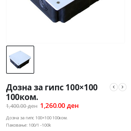
Дозна за гипс 100×100
100ком.
Original
Current
1,260.00
ден
1,400.00
ден
price
price
was:
is:
Дозна за гипс 100×100 100ком.
1,400.00 ден.
1,260.00 ден.
Паковање: 100/1 -100k