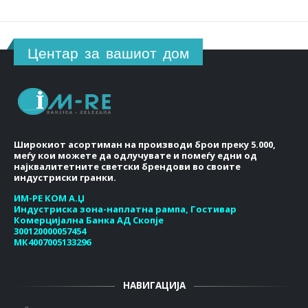
Центар за вашиот дом
Широкиот асортиман на производи брои преку 5.000,
меѓу кои можете да одлучувате и помеѓу едни од
најквалитетните светски брендови во своите
индустриски гранки.
ИМ-РЕ КОМ А.Џ
Индустриска зона-наплатна рампа, Гостивар
Комерцијална Банка АД Скопје
300120000057454
МК4007005133296
НАВИГАЦИЈА