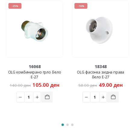
-25%
-16%
16068
18348
OLG комбинирано грло бело
OLG фасонка зидна права
Е-27
бело E-27
Original
Current
Original
Curr
105.00
ден
49.00
ден
140.00
ден
58.00
ден
price
price
price
price
rent
was:
is:
was:
is:
e
140.00 ден.
105.00 ден.
58.00 ден.
49.00
00 ден.