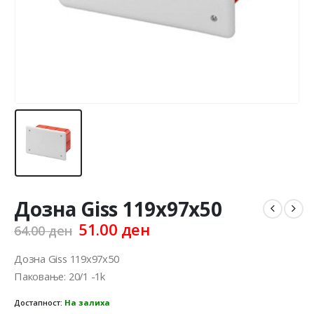
Дозна Giss 119x97x50
Original
Current
51.00
ден
64.00
ден
price
price
was:
is:
Дозна Giss 119x97x50
64.00 ден.
51.00 ден.
Паковање: 20/1 -1k
Достапност:
На залиха