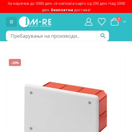
За нарачки до 3000 ден. се наплаќа карго од 200 ден. Над 3000
ден.
безплатна
достава!
0
-20%