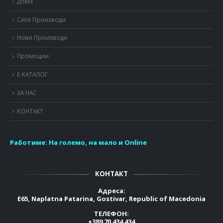
Дома
Сите Производи
Нови Производи
Промоции
Е-КАТАЛОГ
ЗА НАС
КОНТАКТ
Работиме:
На големо, на мало и Online
КОНТАКТ
Адреса:
E65, Naplatna Patarina, Gostivar, Republic of Macedonia
ТЕЛЕФОН:
+389 70 434 434