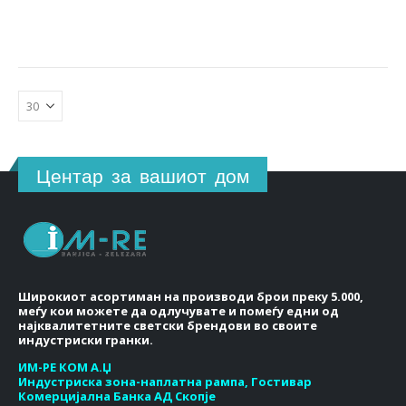
Центар за вашиот дом
Широкиот асортиман на производи брои преку 5.000,
меѓу кои можете да одлучувате и помеѓу едни од
најквалитетните светски брендови во своите
индустриски гранки.
ИМ-РЕ КОМ А.Џ
Индустриска зона-наплатна рампа, Гостивар
Комерцијална Банка АД Скопје