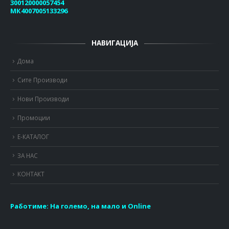
300120000057454
МК4007005133296
НАВИГАЦИЈА
Дома
Сите Производи
Нови Производи
Промоции
Е-КАТАЛОГ
ЗА НАС
КОНТАКТ
Работиме:
На големо, на мало и Online