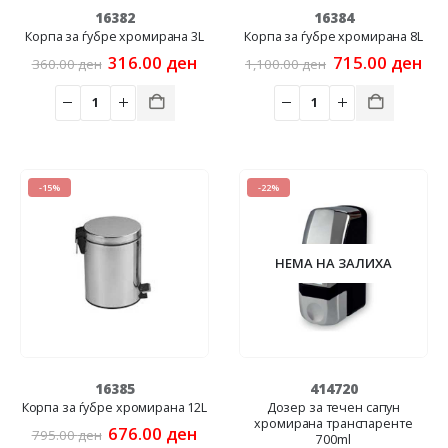
16382
16384
Корпа за ѓубре хромирана 3L
Корпа за ѓубре хромирана 8L
Original
Current
Original
Cur
316.00
ден
715.00
ден
360.00
ден
1,100.00
ден
price
price
price
pri
was:
is:
was:
is:
360.00 ден.
316.00 ден.
1,100.00 ден.
715
-15%
-22%
НЕМА НА ЗАЛИХА
16385
414720
Корпа за ѓубре хромирана 12L
Дозер за течен сапун
хромирана транспаренте
Original
Current
676.00
ден
795.00
ден
700ml