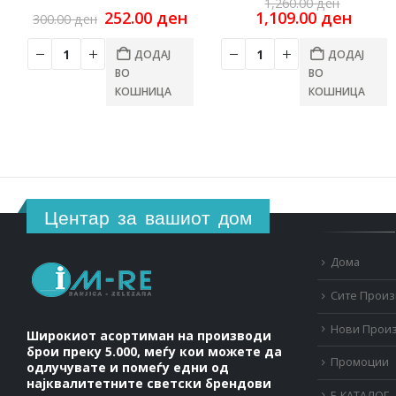
Origina
1,260.00
ден
Original
Current
price
Curre
252.00
ден
1,109.00
ден
300.00
ден
price
price
was:
price
was:
is:
1,260.0
is:
ДОДАЈ
ДОДАЈ
300.00 ден.
252.00 ден.
1,109
ВО
ВО
КОШНИЦА
КОШНИЦА
Центар за вашиот дом
Дома
Сите Прои
Нови Прои
Широкиот асортиман на производи
брои преку 5.000, меѓу кои можете да
Промоции
одлучувате и помеѓу едни од
најквалитетните светски брендови
Е-КАТАЛОГ