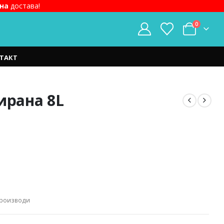
на
достава!
0
ТАКТ
ирана 8L
nt
0 ден.
Производи