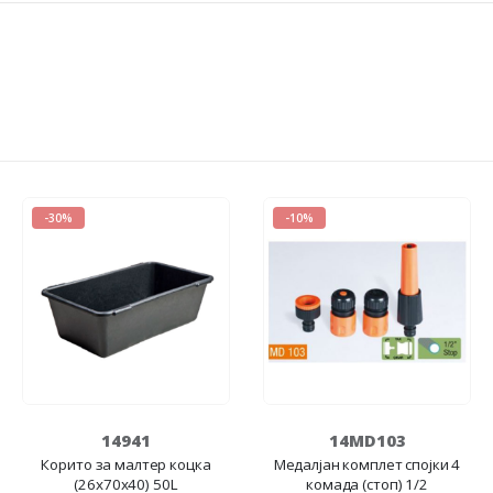
-30%
-10%
14941
14MD103
Корито за малтер коцка
Медалјан комплет спојки 4
(26x70x40) 50L
комада (стоп) 1/2