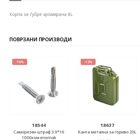
Корпа за ѓубре хромирана 8L
ПОВРЗАНИ ПРОИЗВОДИ
-16%
-12%
18544
18637
Cаморезен штраф 3.9*16
Канта метална за гориво 20L
1000ком enomak