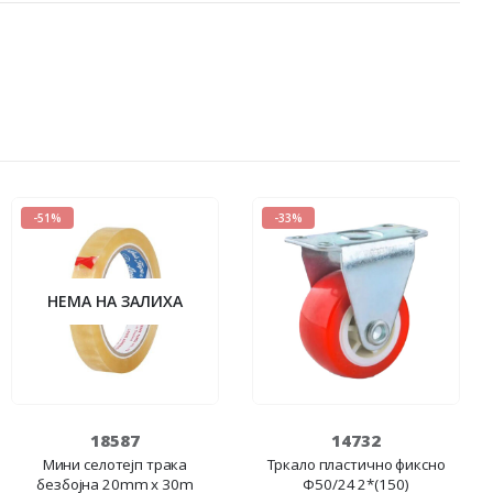
-51%
-33%
НЕМА НА ЗАЛИХА
18587
14732
Мини селотејп трака
Тркало пластично фиксно
безбојна 20mm x 30m
Ф50/24 2*(150)