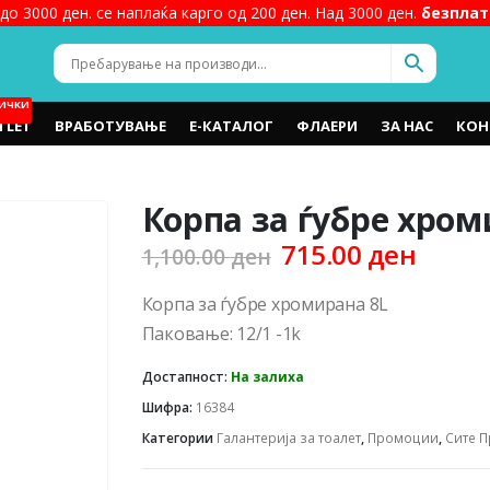
до 3000 ден. се наплаќа карго од 200 ден. Над 3000 ден.
безплат
ИЧКИ
TLET
ВРАБОТУВАЊЕ
Е-КАТАЛОГ
ФЛАЕРИ
ЗА НАС
КОН
Корпа за ѓубре хром
Original
Curre
715.00
ден
1,100.00
ден
price
price
was:
is:
Корпа за ѓубре хромирана 8L
1,100.00 ден.
715.0
Паковање: 12/1 -1k
Достапност:
На залиха
Шифра:
16384
Категории
Галантерија за тоалет
,
Промоции
,
Сите 