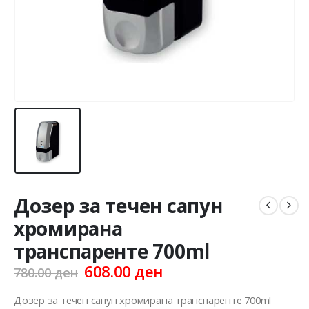
Дозер за течен сапун
хромирана
транспаренте 700ml
Original
Current
608.00
ден
780.00
ден
price
price
was:
is:
Дозер за течен сапун хромирана транспаренте 700ml