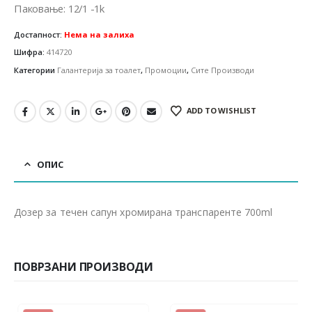
780.00 ден.
608.00 ден.
Паковање: 12/1 -1k
Достапност:
Нема на залиха
Шифра:
414720
Категории
Галантерија за тоалет
,
Промоции
,
Сите Производи
ADD TO WISHLIST
ОПИС
Дозер за течен сапун хромирана транспаренте 700ml
ПОВРЗАНИ ПРОИЗВОДИ