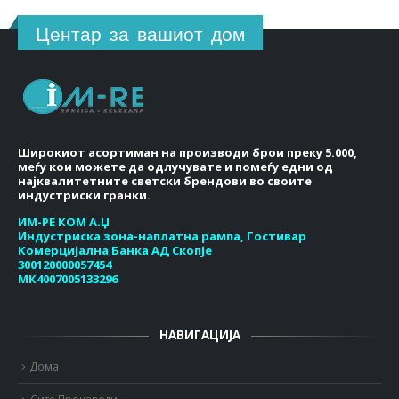
Центар за вашиот дом
Широкиот асортиман на производи брои преку 5.000,
меѓу кои можете да одлучувате и помеѓу едни од
најквалитетните светски брендови во своите
индустриски гранки.
ИМ-РЕ КОМ А.Џ
Индустриска зона-наплатна рампа, Гостивар
Комерцијална Банка АД Скопје
300120000057454
МК4007005133296
НАВИГАЦИЈА
Дома