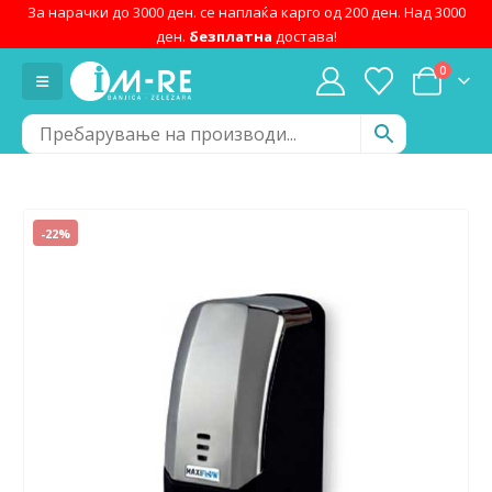
За нарачки до 3000 ден. се наплаќа карго од 200 ден. Над 3000
ден.
безплатна
достава!
0
-22%