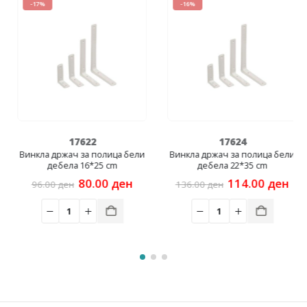
-17%
-16%
17622
17624
Винкла држач за полица бели
Винкла држач за полица бели
дебела 16*25 cm
дебела 22*35 cm
rent
Original
Current
Original
Cur
80.00
ден
114.00
ден
96.00
ден
136.00
ден
e
price
price
price
pric
was:
is:
was:
is:
00 ден.
96.00 ден.
80.00 ден.
136.00 ден.
114