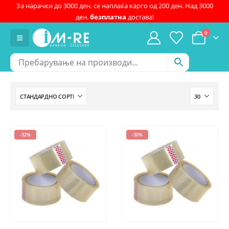
За нарачки до 3000 ден. се наплаќа карго од 200 ден. Над 3000
ден.
безплатна
достава!
0
-32%
-30%