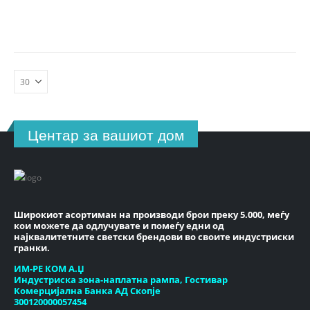
Центар за вашиот дом
Широкиот асортиман на производи брои преку 5.000, меѓу
кои можете да одлучувате и помеѓу едни од
најквалитетните светски брендови во своите индустриски
гранки.
ИМ-РЕ КОМ А.Џ
Индустриска зона-наплатна рампа, Гостивар
Комерцијална Банка АД Скопје
300120000057454