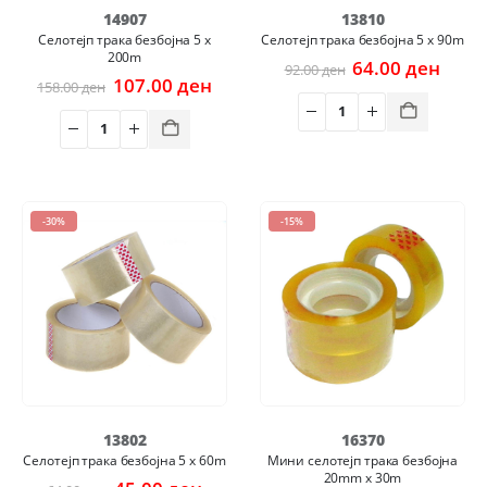
14907
13810
Селотејп трака безбојна 5 x
Селотејп трака безбојна 5 x 90m
200m
Original
Curr
64.00
ден
92.00
ден
Original
Current
price
price
107.00
ден
158.00
ден
price
price
was:
is:
was:
is:
92.00 ден.
64.00
158.00 ден.
107.00 ден.
-30%
-15%
13802
16370
Селотејп трака безбојна 5 x 60m
Мини селотејп трака безбојна
20mm x 30m