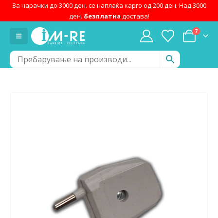
За нарачки до 3000 ден. се наплаќа карго од 200 ден. Над 3000
ден.
безплатна
достава!
7