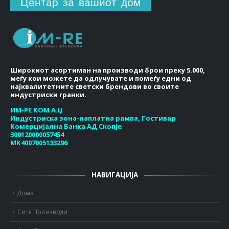
Центар за вашиот дом
Широкиот асортиман на производи брои преку 5.000,
меѓу кои можете да одлучувате и помеѓу едни од
најквалитетните светски брендови во своите
индустриски гранки.
ИМ-РЕ КОМ А.Џ
Индустриска зона-наплатна рампа, Гостивар
Комерцијална Банка АД Скопје
300120000057454
МК4007005133296
НАВИГАЦИЈА
Дома
Сите Производи