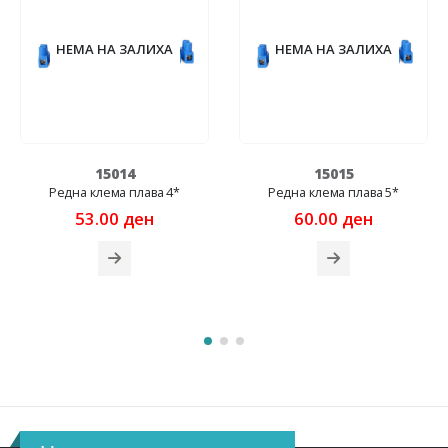
НЕМА НА ЗАЛИХА
НЕМА НА ЗАЛИХА
15015
11947
Редна клема плава 5*
Утикач ком M-Z со капак -
2комада
60.00
ден
Original
Cur
58.00
ден
96.00
ден
price
pric
was:
is:
96.00 ден.
58.