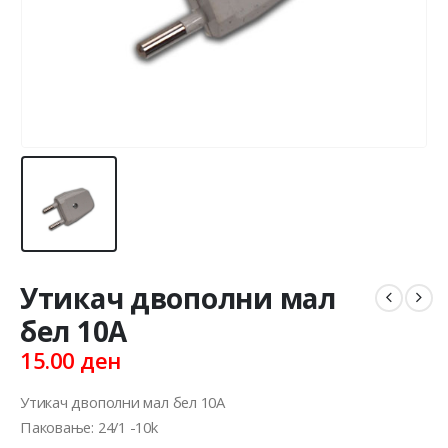
Утикач двополни мал
бел 10А
15.00
ден
Утикач двополни мал бел 10А
Паковање: 24/1 -10k