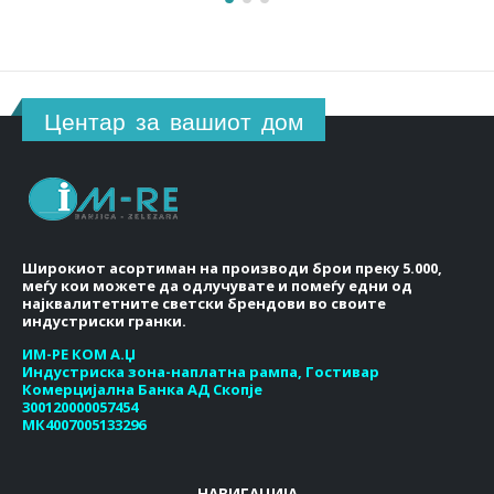
Центар за вашиот дом
Широкиот асортиман на производи брои преку 5.000,
меѓу кои можете да одлучувате и помеѓу едни од
најквалитетните светски брендови во своите
индустриски гранки.
ИМ-РЕ КОМ А.Џ
Индустриска зона-наплатна рампа, Гостивар
Комерцијална Банка АД Скопје
300120000057454
МК4007005133296
НАВИГАЦИЈА