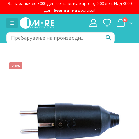
За нарачки до 3000 ден. се наплаќа карго од 200 ден. Над 3000
ден.
безплатна
достава!
0
-10%