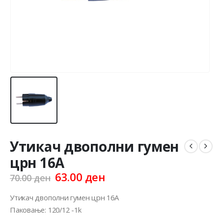
Утикач двополни гумен
црн 16А
Original
Current
63.00
ден
70.00
ден
price
price
was:
is:
Утикач двополни гумен црн 16А
70.00 ден.
63.00 ден.
Паковање: 120/12 -1k