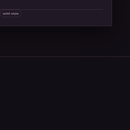
mobil erişim