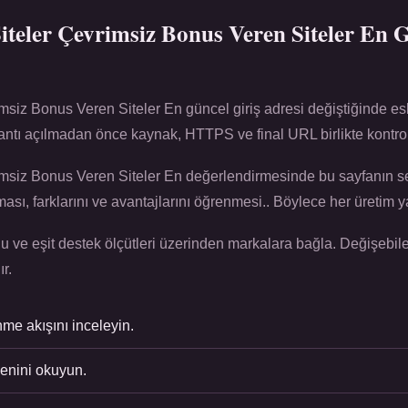
eler Çevrimsiz Bonus Veren Siteler En G
z Bonus Veren Siteler En güncel giriş adresi değiştiğinde eski
antı açılmadan önce kaynak, HTTPS ve final URL birlikte kontrol 
z Bonus Veren Siteler En değerlendirmesinde bu sayfanın seçtiğ
aması, farklarını ve avantajlarını öğrenmesi.. Böylece her üreti
u ve eşit destek ölçütleri üzerinden markalara bağla. Değişebi
r.
me akışını inceleyin.
denini okuyun.