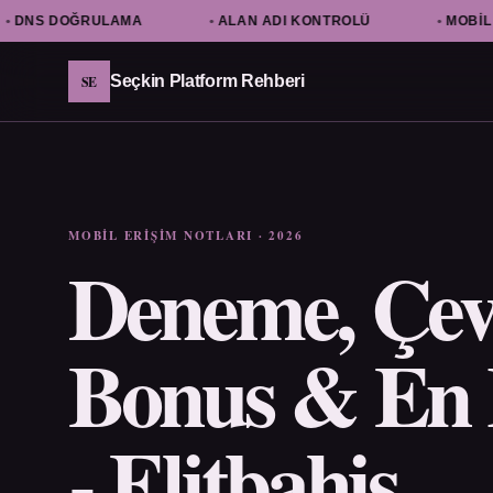
S DOĞRULAMA
ALAN ADI KONTROLÜ
MOBIL TARA
Seçkin Platform Rehberi
SE
MOBIL ERIŞIM NOTLARI · 2026
Deneme, Çev
Bonus & En İ
- Elitbahis