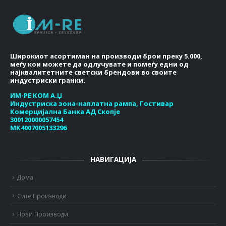
Широкиот асортиман на производи брои преку 5.000,
меѓу кои можете да одлучувате и помеѓу едни од
најквалитетните светски брендови во своите
индустриски гранки.
ИМ-РЕ КОМ А.Џ
Индустриска зона-наплатна рампа, Гостивар
Комерцијална Банка АД Скопје
300120000057454
МК4007005133296
НАВИГАЦИЈА
Дома
Сите Производи
Нови Производи