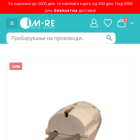
За нарачки до 3000 ден. се наплаќа карго од 200 ден. Над 3000
ден.
безплатна
достава!
0
-50%