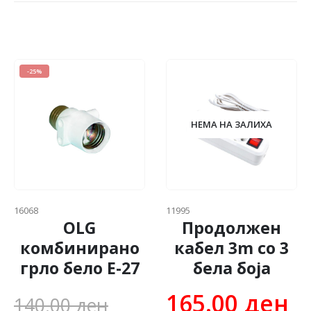
-52%
НЕМА НА ЗАЛИХА
Фабрички Цени
11995
Продолжен
11996
кабел 3m со 3
Продолжен
бела боја
кабел 3m со 4
бела боја
ginal
165.00
ден