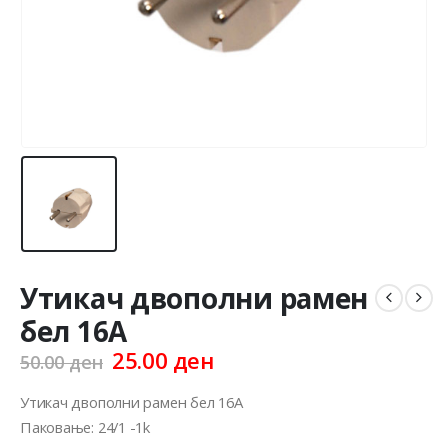
Утикач двополни рамен
бел 16А
Original
Current
25.00
ден
50.00
ден
price
price
was:
is:
Утикач двополни рамен бел 16А
50.00 ден.
25.00 ден.
Паковање: 24/1 -1k