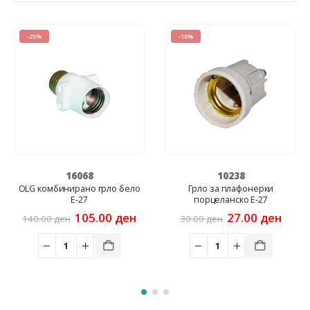
-25%
-10%
16068
10238
OLG комбинирано грло бело
Грло за плафонерки
Е-27
порцеланско E-27
Original
Current
Original
Curr
105.00
ден
27.00
ден
140.00
ден
30.00
ден
price
price
price
price
was:
is:
was:
is:
140.00 ден.
105.00 ден.
30.00 ден.
27.00