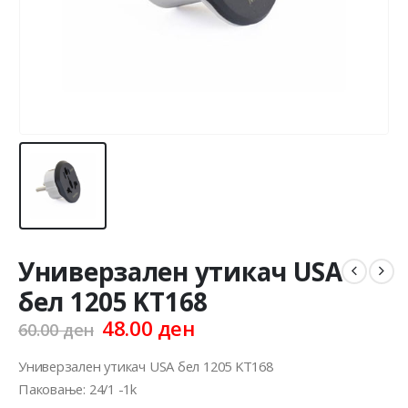
Универзален утикач USA
бел 1205 KT168
Original
Current
48.00
ден
60.00
ден
price
price
was:
is:
Универзален утикач USA бел 1205 KT168
60.00 ден.
48.00 ден.
Паковање: 24/1 -1k