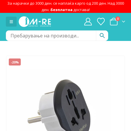
За нарачки до 3000 ден. се наплаќа карго од 200 ден. Над 3000
ден.
безплатна
достава!
0
-20%