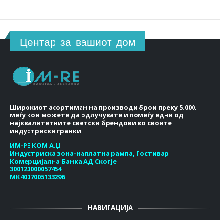
Центар за вашиот дом
Широкиот асортиман на производи брои преку 5.000,
меѓу кои можете да одлучувате и помеѓу едни од
најквалитетните светски брендови во своите
индустриски гранки.
ИМ-РЕ КОМ А.Џ
Индустриска зона-наплатна рампа, Гостивар
Комерцијална Банка АД Скопје
300120000057454
МК4007005133296
НАВИГАЦИЈА